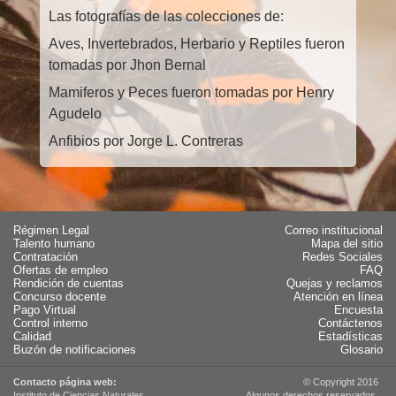
Las fotografías de las colecciones de:
Aves, Invertebrados, Herbario y Reptiles fueron
tomadas por Jhon Bernal
Mamiferos y Peces fueron tomadas por Henry
Agudelo
Anfibios por Jorge L. Contreras
Régimen Legal
Correo institucional
Talento humano
Mapa del sitio
Contratación
Redes Sociales
Ofertas de empleo
FAQ
Rendición de cuentas
Quejas y reclamos
Concurso docente
Atención en línea
Pago Virtual
Encuesta
Control interno
Contáctenos
Calidad
Estadísticas
Buzón de notificaciones
Glosario
Contacto página web:
© Copyright 2016
Instituto de Ciencias Naturales
Algunos derechos reservados.