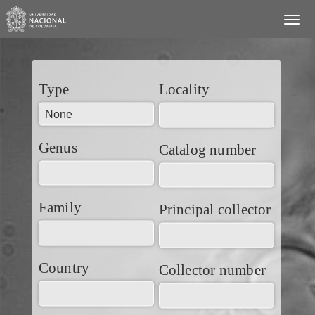
Type
Locality
Genus
Catalog number
Family
Principal collector
Country
Collector number