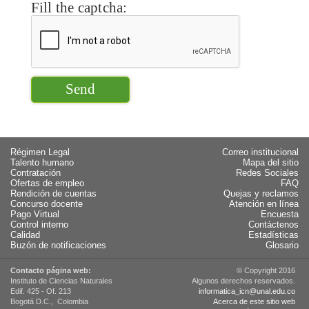
Fill the captcha:
Régimen Legal
Correo institucional
Talento humano
Mapa del sitio
Contratación
Redes Sociales
Ofertas de empleo
FAQ
Rendición de cuentas
Quejas y reclamos
Concurso docente
Atención en línea
Pago Virtual
Encuesta
Control interno
Contáctenos
Calidad
Estadísticas
Buzón de notificaciones
Glosario
Contacto página web:
© Copyright 2016
Instituto de Ciencias Naturales
Algunos derechos reservados.
Edif. 425 - Of. 213
informatica_icn@unal.edu.co
Bogotá D.C., Colombia
Acerca de este sitio web