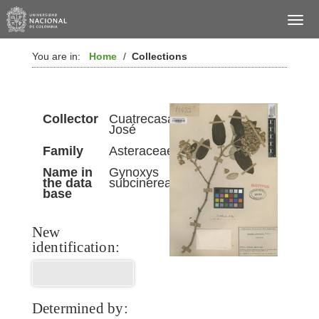
You are in:
Home
/
Collections
Collector
Cuatrecasas,
José
Family
Asteraceae
Name in
Gynoxys
the data
subcinerea
base
New
identification:
Determined by: