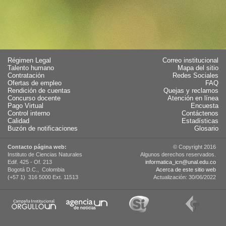
Régimen Legal
Correo institucional
Talento humano
Mapa del sitio
Contratación
Redes Sociales
Ofertas de empleo
FAQ
Rendición de cuentas
Quejas y reclamos
Concurso docente
Atención en línea
Pago Virtual
Encuesta
Control interno
Contáctenos
Calidad
Estadísticas
Buzón de notificaciones
Glosario
Contacto página web:
© Copyright 2016
Instituto de Ciencias Naturales
Algunos derechos reservados.
Edif. 425 - Of. 213
informatica_icn@unal.edu.co
Bogotá D.C., Colombia
Acerca de este sitio web
(+57 1) 316 5000 Ext. 11513
Actualización: 30/06/2022