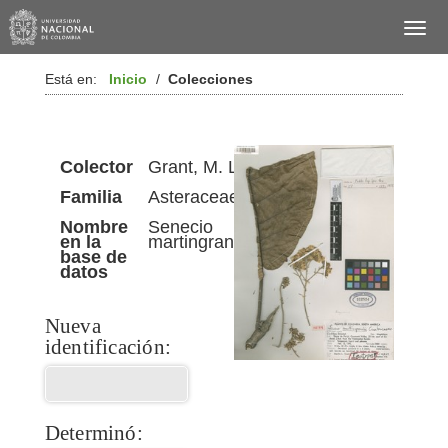
Está en:
Inicio
/
Colecciones
Colector
Grant, M. L.
Familia
Asteraceae
Nombre
Senecio
en la
martingrantii
base de
datos
Nueva
identificación:
Determinó: