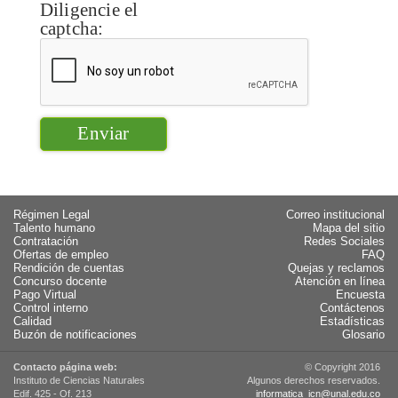
Diligencie el
captcha:
Régimen Legal
Correo institucional
Talento humano
Mapa del sitio
Contratación
Redes Sociales
Ofertas de empleo
FAQ
Rendición de cuentas
Quejas y reclamos
Concurso docente
Atención en línea
Pago Virtual
Encuesta
Control interno
Contáctenos
Calidad
Estadísticas
Buzón de notificaciones
Glosario
Contacto página web:
© Copyright 2016
Instituto de Ciencias Naturales
Algunos derechos reservados.
Edif. 425 - Of. 213
informatica_icn@unal.edu.co