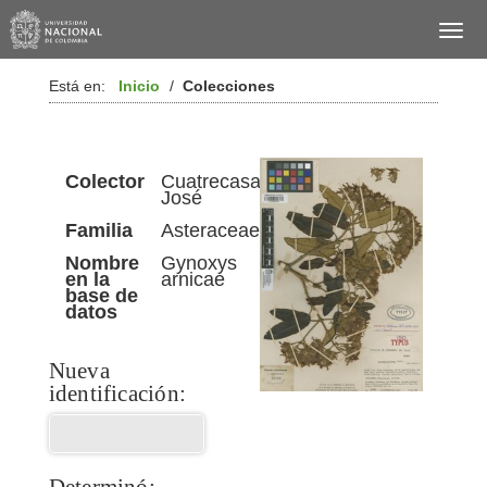
Está en:
Inicio
/
Colecciones
Colector
Cuatrecasas,
José
Familia
Asteraceae
Nombre
Gynoxys
en la
arnicae
base de
datos
Nueva
identificación:
Determinó: