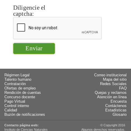
Diligencie el
captcha:
Régimen Legal
Correo institucional
Talento humano
Mapa del sitio
Contratación
Redes Sociales
Ofertas de empleo
FAQ
Rendición de cuentas
Quejas y reclamos
Concurso docente
Atención en línea
Pago Virtual
Encuesta
Control interno
Contáctenos
Calidad
Estadísticas
Buzón de notificaciones
Glosario
Contacto página web:
© Copyright 2016
Instituto de Ciencias Naturales
Algunos derechos reservados.