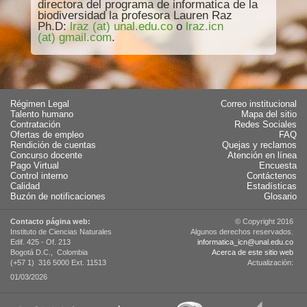
directora del programa de informatica de la
biodiversidad la profesora Lauren Raz
Ph.D:
lraz (at) unal.edu.co
o
lraz.icn
(at) gmail.com
.
Régimen Legal
Correo institucional
Talento humano
Mapa del sitio
Contratación
Redes Sociales
Ofertas de empleo
FAQ
Rendición de cuentas
Quejas y reclamos
Concurso docente
Atención en línea
Pago Virtual
Encuesta
Control interno
Contáctenos
Calidad
Estadísticas
Buzón de notificaciones
Glosario
Contacto página web:
© Copyright 2016
Instituto de Ciencias Naturales
Algunos derechos reservados.
Edif. 425 - Of. 213
informatica_icn@unal.edu.co
Bogotá D.C., Colombia
Acerca de este sitio web
(+57 1) 316 5000 Ext. 11513
Actualización:
01/03/2026