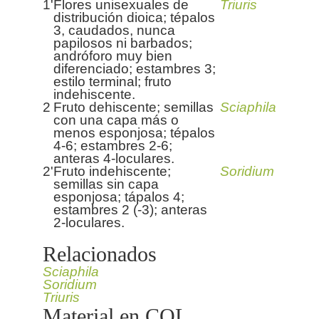
1'
Flores unisexuales de
Triuris
distribución dioica; tépalos
3, caudados, nunca
papilosos ni barbados;
andróforo muy bien
diferenciado; estambres 3;
estilo terminal; fruto
indehiscente.
2
Fruto dehiscente; semillas
Sciaphila
con una capa más o
menos esponjosa; tépalos
4-6; estambres 2-6;
anteras 4-loculares.
2'
Fruto indehiscente;
Soridium
semillas sin capa
esponjosa; tápalos 4;
estambres 2 (-3); anteras
2-loculares.
Relacionados
Sciaphila
Soridium
Triuris
Material en COL