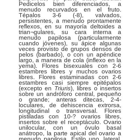
Pedicelos bien diferenciados, a
menudo recurvados en el fruto.
Tépalos 3-6 (-8), valvados,
persistentes, a menudo prontamente
reflexos, en su mayoría deltoides a
trian¬gulares, su cara interna a
menudo papilosa (particularmente
cuando jóvenes), su ápice algunas
veces provisto de grupos densos de
pelos (barbado), o con un apéndice
largo, a manera de cola (inflexo en la
yema). Flores bisexuales con 2-6
estambres libres y muchos ovarios
libres. Flores estaminadas con 2-6
estambres casi siempre epitépalos
(excepto en
Triuris
), libres o insertos
sobre un andróforo central, pequeño
o grande; anteras ditecas, 2-4-
loculares, de dehiscencia extrorsa,
longitudinal o transversal. Flores
pistiladas con 10-? ovarios libres,
insertos sobre el receptáculo. Ovario
unilocular, con un óvulo basal
anátropo, la parte apical del ovario a
menudo papilosa. Estilo uno, lateral,