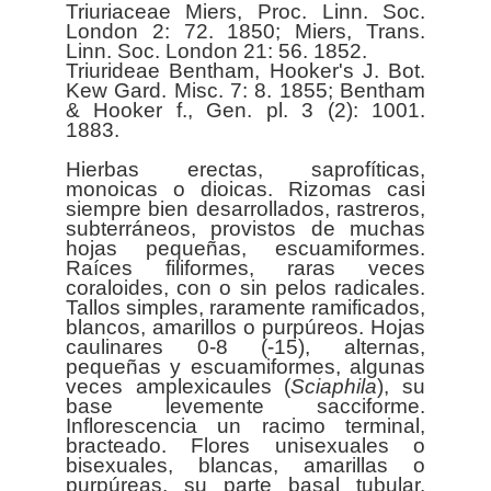
Triuriaceae Miers, Proc. Linn. Soc.
London 2: 72. 1850; Miers, Trans.
Linn. Soc. London 21: 56. 1852.
Triurideae Bentham, Hooker's J. Bot.
Kew Gard. Misc. 7: 8. 1855; Bentham
& Hooker f., Gen. pl. 3 (2): 1001.
1883.
Hierbas erectas, saprofíticas,
monoicas o dioicas. Rizomas casi
siempre bien desarrollados, rastreros,
subterráneos, provistos de muchas
hojas pequeñas, escuamiformes.
Raíces filiformes, raras veces
coraloides, con o sin pelos radicales.
Tallos simples, raramente ramificados,
blancos, amarillos o purpúreos. Hojas
caulinares 0-8 (-15), alternas,
pequeñas y escuamiformes, algunas
veces amplexicaules (
Sciaphila
), su
base levemente sacciforme.
Inflorescencia un racimo terminal,
bracteado. Flores unisexuales o
bisexuales, blancas, amarillas o
purpúreas, su parte basal tubular.