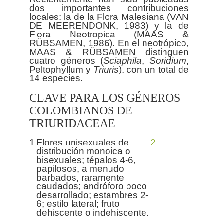
dos importantes contribuciones
locales: la de la Flora Malesiana (VAN
DE MEERENDONK, 1983) y la de
Flora Neotropica (MAAS &
RÜBSAMEN, 1986). En el neotrópico,
MAAS & RÜBSAMEN distinguen
cuatro géneros (
Sciaphila
,
Soridium
,
Peltophyllum y
Triuris
), con un total de
CLAVE PARA LOS GÉNEROS
COLOMBIANOS DE
TRIURIDACEAE
1
Flores unisexuales de
2
distribución monoica o
bisexuales; tépalos 4-6,
papilosos, a menudo
barbados, raramente
caudados; andróforo poco
desarrollado; estambres 2-
6; estilo lateral; fruto
dehiscente o indehiscente.