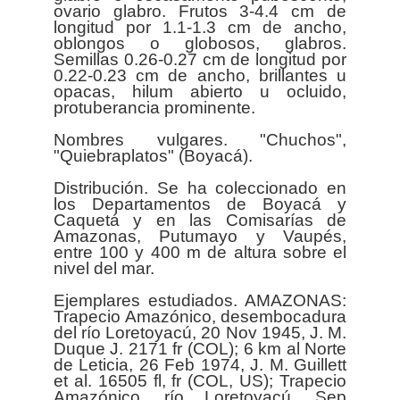
ovario glabro. Frutos 3-4.4 cm de
longitud por 1.1-1.3 cm de ancho,
oblongos o globosos, glabros.
Semillas 0.26-0.27 cm de longitud por
0.22-0.23 cm de ancho, brillantes u
opacas, hilum abierto u ocluido,
protuberancia prominente.
Nombres vulgares. "Chuchos",
"Quiebraplatos" (Boyacá).
Distribución. Se ha coleccionado en
los Departamentos de Boyacá y
Caquetá y en las Comisarías de
Amazonas, Putumayo y Vaupés,
entre 100 y 400 m de altura sobre el
nivel del mar.
Ejemplares estudiados. AMAZONAS:
Trapecio Amazónico, desembocadura
del río Loretoyacú, 20 Nov 1945, J. M.
Duque J. 2171 fr (COL); 6 km al Norte
de Leticia, 26 Feb 1974, J. M. Guillett
et al. 16505 fl, fr (COL, US); Trapecio
Amazónico, río Loretoyacú, Sep