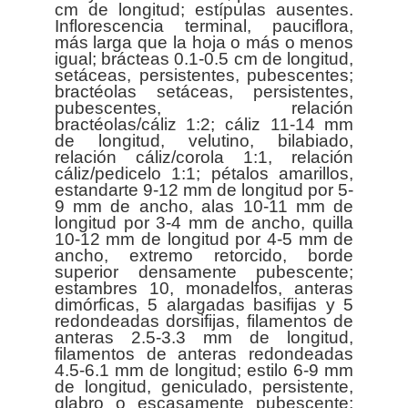
cm de longitud; estípulas ausentes.
Inflorescencia terminal, pauciflora,
más larga que la hoja o más o menos
igual; brácteas 0.1-0.5 cm de longitud,
setáceas, persistentes, pubescentes;
bractéolas setáceas, persistentes,
pubescentes, relación
bractéolas/cáliz 1:2; cáliz 11-14 mm
de longitud, velutino, bilabiado,
relación cáliz/corola 1:1, relación
cáliz/pedicelo 1:1; pétalos amarillos,
estandarte 9-12 mm de longitud por 5-
9 mm de ancho, alas 10-11 mm de
longitud por 3-4 mm de ancho, quilla
10-12 mm de longitud por 4-5 mm de
ancho, extremo retorcido, borde
superior densamente pubescente;
estambres 10, monadelfos, anteras
dimórficas, 5 alargadas basifijas y 5
redondeadas dorsifijas, filamentos de
anteras 2.5-3.3 mm de longitud,
filamentos de anteras redondeadas
4.5-6.1 mm de longitud; estilo 6-9 mm
de longitud, geniculado, persistente,
glabro o escasamente pubescente;