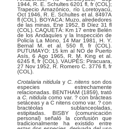
1944, R. E. Schultes 6201 fl, fr (COL);
Trapecio Amazónico, río Loretoyacú,
Oct 1946, R. E. Schultes et al. 8497A
fl (COL). BOYACA: Muzo, alrededores
de las minas, Ene 1952, B Díez 31 fl
(COL). CAQUETÁ: Km 17 entre Belén
de los Andaquíes y la Inspección de
Policía La Mono, 14 Mar 1981, H. Y.
Bernal M. et al. 550 fl, fr (COL).
PUTUMAYO: 15 km al NO de Puerto
Asís, 6 Ago 1965, R. M. King et al.
6245 fl, fr (COL). VAUPÉS: Piracuara,
27 Nov 1952, R. Romero C. 3776 fl, fr
(COL).
Crotalaria
nitidula
y
C. nitens
son dos
especies estrechamente
relacionadas. BENTHAM (1859), trató
a
C. nitidula
como var. ? con brácteas
setáceas y a C nitens como var. ? con
bractéolas sublanceoladas,
estipitadas. BISBY (comunicación
personal) señaló la confusión que
tradicionalmente ha existido entre
estas dos especies, derivada del uso