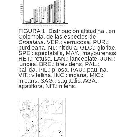
FIGURA 1. Distribución altitudinal, en
Colombia, de las especies de
Crotalaria
. VER.: verrucosa, PUR.:
purdieana, NI.: nitidula, GLO.: gloriae,
SPE.: spectabilis, MAY.: maypurensis,
RET.: retusa, LAN.: lanceolate, JUN.:
juncea, BRE.: brevidens, PAL.:
pallida, PIL.: pilosa, PAU.: paulina,
VIT.: vitellina, INC.: incana, MIC.:
micans, SAG.: sagittalis, AGA.:
agatiflora, NIT.: nitens.