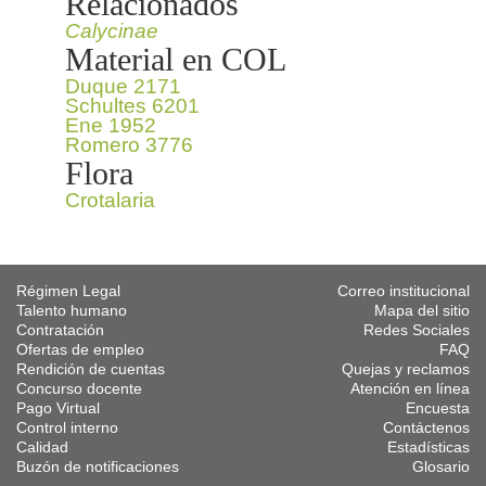
Relacionados
Calycinae
Material en COL
Duque 2171
Schultes 6201
Ene 1952
Romero 3776
Flora
Crotalaria
Régimen Legal
Correo institucional
Talento humano
Mapa del sitio
Contratación
Redes Sociales
Ofertas de empleo
FAQ
Rendición de cuentas
Quejas y reclamos
Concurso docente
Atención en línea
Pago Virtual
Encuesta
Control interno
Contáctenos
Calidad
Estadísticas
Buzón de notificaciones
Glosario