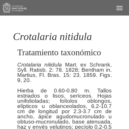
Crotalaria nitidula
Tratamiento taxonómico
Crotalaria
nitidula
Mart. ex Schrank,
Syll. Ratisb. 2: 78. 1828; Bentham in.
Martius, Fl. Bras. 15: 23. 1859. Figs.
9, 20.
Hierba de 0.60-0.80 m. Tallos
estriados o lisos, seríceos. Hojas
unifolioladas; folíolos oblongos,
elípticos u oblanceolados, 6.2-10.7
cm de longitud por 2.3-3.7 cm de
ancho, ápice agudomucronulado u
obtuso-mucronulado, base atenuada,
haz y envés velutinos; pecíolo 0.2-0.5