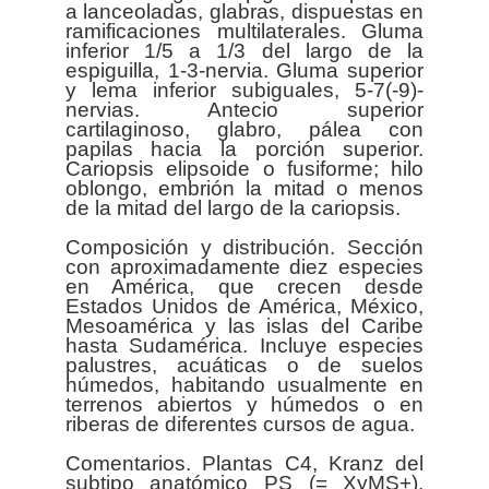
a lanceoladas, glabras, dispuestas en
ramificaciones multilaterales. Gluma
inferior 1/5 a 1/3 del largo de la
espiguilla, 1-3-nervia. Gluma superior
y lema inferior subiguales, 5-7(-9)-
nervias. Antecio superior
cartilaginoso, glabro, pálea con
papilas hacia la porción superior.
Cariopsis elipsoide o fusiforme; hilo
oblongo, embrión la mitad o menos
de la mitad del largo de la cariopsis.
Composición y distribución. Sección
con aproximadamente diez especies
en América, que crecen desde
Estados Unidos de América, México,
Mesoamérica y las islas del Caribe
hasta Sudamérica. Incluye especies
palustres, acuáticas o de suelos
húmedos, habitando usualmente en
terrenos abiertos y húmedos o en
riberas de diferentes cursos de agua.
Comentarios. Plantas C4, Kranz del
subtipo anatómico PS (= XyMS+),