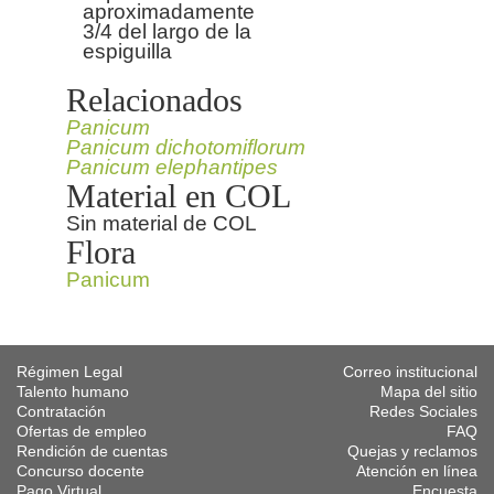
aproximadamente
3/4 del largo de la
espiguilla
Relacionados
Panicum
Panicum dichotomiflorum
Panicum elephantipes
Material en COL
Sin material de COL
Flora
Panicum
Régimen Legal
Correo institucional
Talento humano
Mapa del sitio
Contratación
Redes Sociales
Ofertas de empleo
FAQ
Rendición de cuentas
Quejas y reclamos
Concurso docente
Atención en línea
Pago Virtual
Encuesta