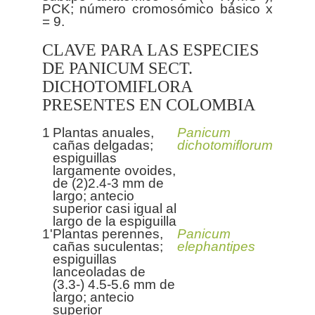
PCK; número cromosómico básico x
CLAVE PARA LAS ESPECIES
DE PANICUM SECT.
DICHOTOMIFLORA
PRESENTES EN COLOMBIA
1
Plantas anuales,
Panicum
cañas delgadas;
dichotomiflorum
espiguillas
largamente ovoides,
de (2)2.4-3 mm de
largo; antecio
superior casi igual al
largo de la espiguilla
1'
Plantas perennes,
Panicum
cañas suculentas;
elephantipes
espiguillas
lanceoladas de
(3.3-) 4.5-5.6 mm de
largo; antecio
superior