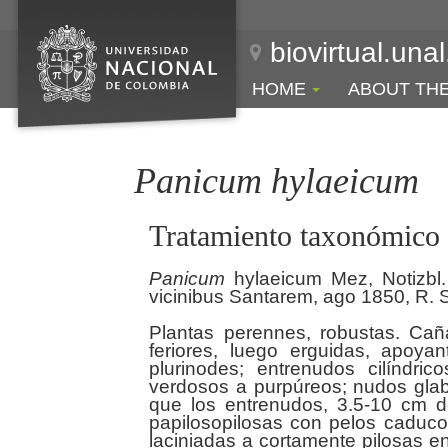
biovirtual.una
HOME
ABOUT TH
Panicum hylaeicum
Tratamiento taxonómico
Panicum
hylaeicum Mez, Notizbl. 
vicinibus Santarem, ago 1850, R. Sp
Plantas perennes, robustas. Caña
feriores, luego erguidas, apoya
plurinodes; entrenudos cilíndri
verdosos a purpúreos; nudos glab
que los entrenudos, 3.5-10 cm de
papilosopilosas con pelos caduc
laciniadas a cortamente pilosas en