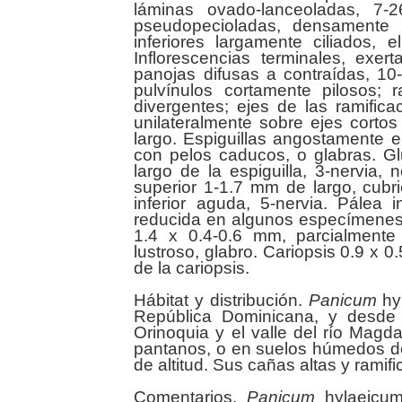
láminas ovado-lanceoladas, 7-
pseudopecioladas, densamente 
inferiores largamente ciliados, 
Inflorescencias terminales, exer
panojas difusas a contraídas, 10-
pulvínulos cortamente pilosos; 
divergentes; ejes de las ramifica
unilateralmente sobre ejes corto
largo. Espiguillas angostamente e
con pelos caducos, o glabras. Gl
largo de la espiguilla, 3-nervia,
superior 1-1.7 mm de largo, cubri
inferior aguda, 5-nervia. Pálea 
reducida en algunos especímenes. F
1.4 x 0.4-0.6 mm, parcialmente 
lustroso, glabro. Cariopsis 0.9 x 
de la cariopsis.
Hábitat y distribución.
Panicum
hy
República Dominicana, y desde
Orinoquia y el valle del río Magd
pantanos, o en suelos húmedos de
de altitud. Sus cañas altas y rami
Comentarios.
Panicum
hylaeicum