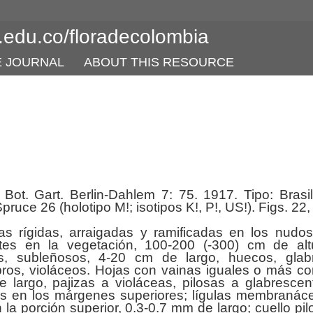
l.edu.co/floradecolombia
E JOURNAL
ABOUT THIS RESOURCE
Bot. Gart. Berlin-Dahlem 7: 75. 1917. Tipo: Brasil
ruce 26 (holotipo M!; isotipos K!, P!, US!). Figs. 22,
s rígidas, arraigadas y ramificadas en los nudos
ntes en la vegetación, 100-200 (-300) cm de alt
cos, subleñosos, 4-20 cm de largo, huecos, glab
ros, violáceos. Hojas con vainas iguales o más co
 largo, pajizas a violáceas, pilosas a glabrescen
os en los márgenes superiores; lígulas membranác
 la porción superior, 0.3-0.7 mm de largo; cuello pil