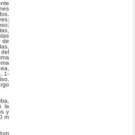
nte
nes
dos.
res;
oso;
tas,
stas
m de
das,
 del
luma
Lema
cea,
, 1-
iso,
argo
uba,
 la
os y
00 m
atum