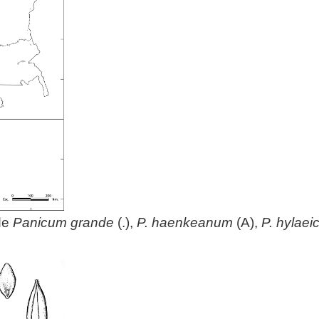
 de
Panicum
grande
(.),
P. haenkeanum
(A),
P. hylae