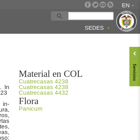
EN
SEDES
Material en COL
Cuatrecasas 4238
. In
Cuatrecasas 4238
 23
Cuatrecasas 4432
Flora
 in-
Panicum
ura,
ros,
rtas
tes,
eas,
oso;