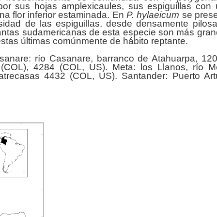
por sus hojas amplexicaules, sus espiguillas con
una flor inferior estaminada. En
P. hylaeicum
se pres
sidad de las espiguillas, desde densamente pilos
lantas sudamericanas de esta especie son más gra
stas últimas comúnmente de hábito reptante.
sanare: río Casanare, barranco de Atahuarpa, 12
(COL), 4284 (COL, US). Meta: los Llanos, río M
trecasas 4432 (COL, US). Santander: Puerto Art