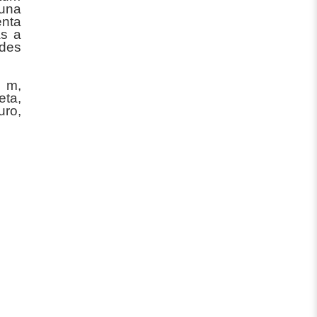
 una
enta
as a
ndes
0 m,
eta,
uro,