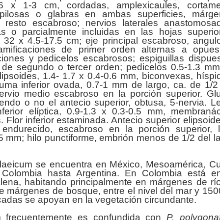
26 x 1-3 cm, cordadas, amplexicaules, cortame
pilosas o glabras en ambas superficies, márge
el resto escabroso; nervios laterales anastomosa
tas o parcialmente incluidas en las hojas superio
 32 x 4.5-17.5 cm; eje principal escabroso, angul
ramificaciones de primer orden alternas a opues
ciones y pedicelos escabrosos; espiguillas dispue
s de segundo o tercer orden; pedicelos 0.5-1.3 m
lipsoides, 1.4- 1.7 x 0.4-0.6 mm, biconvexas, híspi
uma inferior ovada, 0.7-1 mm de largo, ca. de 1/2
 nervio medio escabroso en la porción superior. G
endo o no el antecio superior, obtusa, 5-nervia. 
inferior elíptica, 0.9-1.3 x 0.3-0.5 mm, membraná
lor inferior estaminada. Antecio superior elipsoide
endurecido, escabroso en la porción superior, l
0.5 mm; hilo punctiforme, embrión menos de 1/2 del l
laeicum se encuentra en México, Mesoamérica, C
 Colombia hasta Argentina. En Colombia está en
alena, habitando principalmente en márgenes de rí
 márgenes de bosque, entre el nivel del mar y 15
ficadas se apoyan en la vegetación circundante.
 frecuentemente es confundida con
P. polygon