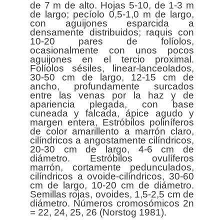
de 7 m de alto. Hojas 5-10, de 1-3 m
de largo; pecíolo 0,5-1,0 m de largo,
con aguijones esparcida a
densamente distribuidos; raquis con
10-20 pares de folíolos,
ocasionalmente con unos pocos
aguijones en el tercio proximal.
Folíolos sésiles, linear-lanceolados,
30-50 cm de largo, 12-15 cm de
ancho, profundamente surcados
entre las venas por la haz y de
apariencia plegada, con base
cuneada y falcada, ápice agudo y
margen entera, Estróbilos poliníferos
de color amarillento a marrón claro,
cilíndricos a angostamente cilíndricos,
20-30 cm de largo, 4-6 cm de
diámetro. Estróbilos ovulíferos
marrón, cortamente pedunculados,
cilíndricos a ovoide-cilíndricos, 30-60
cm de largo, 10-20 cm de diámetro.
Semillas rojas, ovoides, 1,5-2,5 cm de
diámetro. Números cromosómicos 2n
= 22, 24, 25, 26 (Norstog 1981).