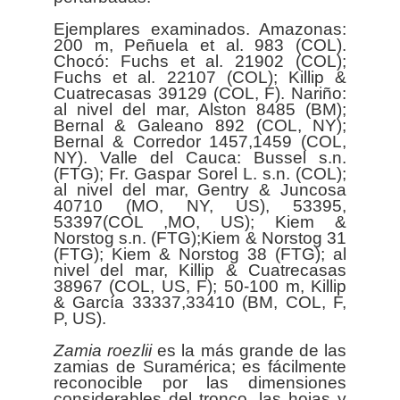
Ejemplares examinados. Amazonas:
200 m, Peñuela et al. 983 (COL).
Chocó: Fuchs et al. 21902 (COL);
Fuchs et al. 22107 (COL); Killip &
Cuatrecasas 39129 (COL, F). Nariño:
al nivel del mar, Alston 8485 (BM);
Bernal & Galeano 892 (COL, NY);
Bernal & Corredor 1457,1459 (COL,
NY). Valle del Cauca: Bussel s.n.
(FTG); Fr. Gaspar Sorel L. s.n. (COL);
al nivel del mar, Gentry & Juncosa
40710 (MO, NY, US), 53395,
53397(COL ,MO, US); Kiem &
Norstog s.n. (FTG);Kiem & Norstog 31
(FTG); Kiem & Norstog 38 (FTG); al
nivel del mar, Killip & Cuatrecasas
38967 (COL, US, F); 50-100 m, Killip
& García 33337,33410 (BM, COL, F,
P, US).
Zamia
roezlii
es la más grande de las
zamias de Suramérica; es fácilmente
reconocible por las dimensiones
considerables del tronco, las hojas y