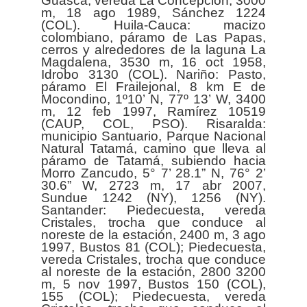
Guasca, vereda La Concepción, 3000
m, 18 ago 1989, Sánchez 1224
(COL). Huila-Cauca: macizo
colombiano, páramo de Las Papas,
cerros y alrededores de la laguna La
Magdalena, 3530 m, 16 oct 1958,
Idrobo 3130 (COL). Nariño: Pasto,
páramo El Frailejonal, 8 km E de
Mocondino, 1º10’ N, 77º 13’ W, 3400
m, 12 feb 1997, Ramírez 10519
(CAUP, COL, PSO). Risaralda:
municipio Santuario, Parque Nacional
Natural Tatamá, camino que lleva al
páramo de Tatamá, subiendo hacia
Morro Zancudo, 5° 7’ 28.1” N, 76° 2’
30.6” W, 2723 m, 17 abr 2007,
Sundue 1242 (NY), 1256 (NY).
Santander: Piedecuesta, vereda
Cristales, trocha que conduce al
noreste de la estación, 2400 m, 3 ago
1997, Bustos 81 (COL); Piedecuesta,
vereda Cristales, trocha que conduce
al noreste de la estación, 2800 3200
m, 5 nov 1997, Bustos 150 (COL),
155 (COL); Piedecuesta, vereda