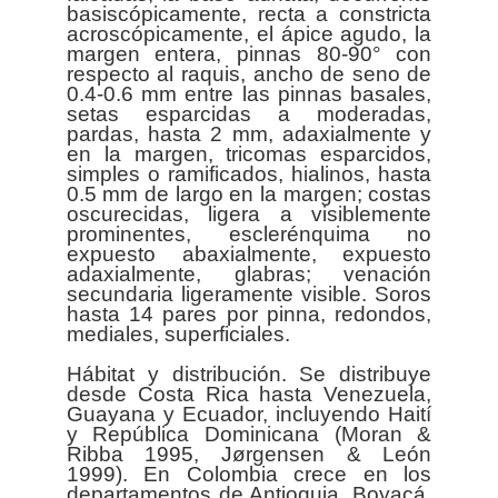
basiscópicamente, recta a constricta
acroscópicamente, el ápice agudo, la
margen entera, pinnas 80-90° con
respecto al raquis, ancho de seno de
0.4-0.6 mm entre las pinnas basales,
setas esparcidas a moderadas,
pardas, hasta 2 mm, adaxialmente y
en la margen, tricomas esparcidos,
simples o ramificados, hialinos, hasta
0.5 mm de largo en la margen; costas
oscurecidas, ligera a visiblemente
prominentes, esclerénquima no
expuesto abaxialmente, expuesto
adaxialmente, glabras; venación
secundaria ligeramente visible. Soros
hasta 14 pares por pinna, redondos,
mediales, superficiales.
Hábitat y distribución. Se distribuye
desde Costa Rica hasta Venezuela,
Guayana y Ecuador, incluyendo Haití
y República Dominicana (Moran &
Ribba 1995, Jørgensen & León
1999). En Colombia crece en los
departamentos de Antioquia, Boyacá,