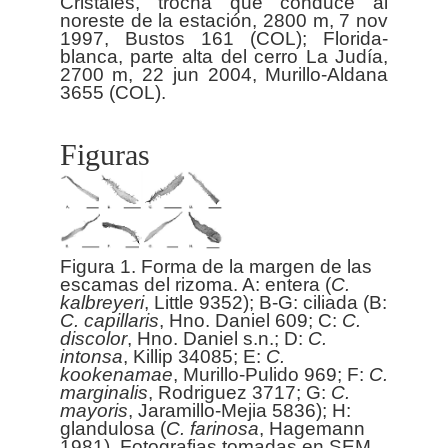
Cristales, trocha que conduce al
noreste de la estación, 2800 m, 7 nov
1997, Bustos 161 (COL); Florida-
blanca, parte alta del cerro La Judía,
2700 m, 22 jun 2004, Murillo-Aldana
Figuras
Figura 1. Forma de la margen de las
escamas del rizoma. A: entera (
C.
kalbreyeri
, Little 9352); B-G: ciliada (B:
C. capillaris
, Hno. Daniel 609; C:
C.
discolor
, Hno. Daniel s.n.; D:
C.
intonsa
, Killip 34085; E:
C.
kookenamae
, Murillo-Pulido 969; F:
C.
marginalis
, Rodriguez 3717; G:
C.
mayoris
, Jaramillo-Mejia 5836); H:
glandulosa (
C. farinosa
, Hagemann
1981). Fotografias tomadas en SEM