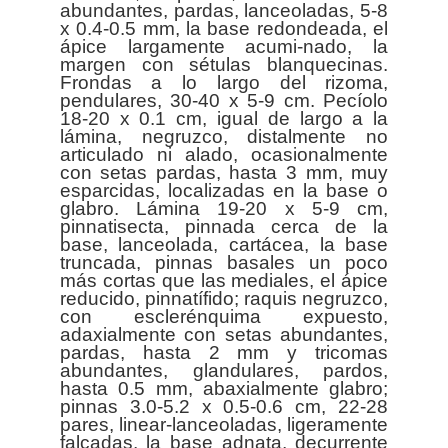
abundantes, pardas, lanceoladas, 5-8
x 0.4-0.5 mm, la base redondeada, el
ápice largamente acumi-nado, la
margen con sétulas blanquecinas.
Frondas a lo largo del rizoma,
pendulares, 30-40 x 5-9 cm. Pecíolo
18-20 x 0.1 cm, igual de largo a la
lámina, negruzco, distalmente no
articulado ni alado, ocasionalmente
con setas pardas, hasta 3 mm, muy
esparcidas, localizadas en la base o
glabro. Lámina 19-20 x 5-9 cm,
pinnatisecta, pinnada cerca de la
base, lanceolada, cartácea, la base
truncada, pinnas basales un poco
más cortas que las mediales, el ápice
reducido, pinnatífido; raquis negruzco,
con esclerénquima expuesto,
adaxialmente con setas abundantes,
pardas, hasta 2 mm y tricomas
abundantes, glandulares, pardos,
hasta 0.5 mm, abaxialmente glabro;
pinnas 3.0-5.2 x 0.5-0.6 cm, 22-28
pares, linear-lanceoladas, ligeramente
falcadas, la base adnata, decurrente