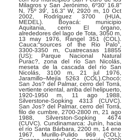
Milagros y San Jerónimo, 6º30’ 16.8”
N, 75º 39’, 16.3” W, 2920 m, 10 Oct
2002, Rodríguez 3700 (HUA,
MEDEL). Boyacá: municipio
Aquitania, cerro El órgano,
alrededores del lago de Tota, 3050 m,
13 may 1976, Rangel 351 (COL).
Cauca:“sources of the Rio Palo”,
3300-3350 m, Cuatrecasas 18855
(US); Parque Nacional Natural
Purac?, zona del río San Nicolás,
meseta de la cascada del río San
Nicolás, 3100 m, 21 jul 1976,
Jaramillo–Mejía 5263 (COL).Chocó:
San Jos? del Palmar, cerro del Torrá,
vertiente oriental, arriba del helipuerto,
1920-1950 m, 11 ago 1988,
Silverstone-Sopking 4313 (CUVC).
San Jos? del Palmar, cerro del Torrá,
filo de cumbre, 2700-2800 m, 21 ago
1988, Silverston-Sopking 4674
(CUVC). Cundinamarca: Junín, hacia
el río Santa Bárbara, 2200 m, 14 ene
1967, Murillo-Pulido 969 (COL);