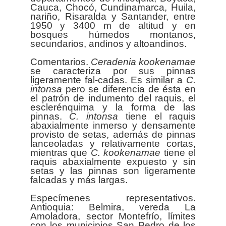
Cauca, Chocó, Cundinamarca, Huila,
nariño, Risaralda y Santander, entre
1950 y 3400 m de altitud y en
bosques húmedos montanos,
secundarios, andinos y altoandinos.
Comentarios.
Ceradenia
kookenamae
se caracteriza por sus pinnas
ligeramente fal-cadas. Es similar a
C.
intonsa
pero se diferencia de ésta en
el patrón de indumento del raquis, el
esclerénquima y la forma de las
pinnas.
C. intonsa
tiene el raquis
abaxialmente inmerso y densamente
provisto de setas, además de pinnas
lanceoladas y relativamente cortas,
mientras que
C. kookenamae
tiene el
raquis abaxialmente expuesto y sin
setas y las pinnas son ligeramente
falcadas y más largas.
Especímenes representativos.
Antioquia: Belmira, vereda La
Amoladora, sector Montefrío, límites
con los municipios San Pedro de los