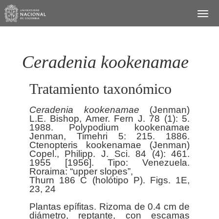
Ceradenia kookenamae
Tratamiento taxonómico
Ceradenia
kookenamae
(Jenman)
L.E. Bishop, Amer. Fern J. 78 (1): 5.
1988. Polypodium kookenamae
Jenman, Timehri 5: 215. 1886.
Ctenopteris kookenamae (Jenman)
Copel., Philipp. J. Sci. 84 (4): 461.
1955 [1956]. Tipo: Venezuela.
Roraima: “upper slopes”,
Thurn 186 C (holótipo P). Figs. 1E,
23, 24
Plantas epífitas. Rizoma de 0.4 cm de
diámetro, reptante, con escamas