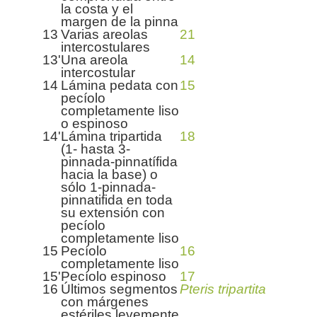
la costa y el
margen de la pinna
13
Varias areolas
21
intercostulares
13'
Una areola
14
intercostular
14
Lámina pedata con
15
pecíolo
completamente liso
o espinoso
14'
Lámina tripartida
18
(1- hasta 3-
pinnada-pinnatífida
hacia la base) o
sólo 1-pinnada-
pinnatifida en toda
su extensión con
pecíolo
completamente liso
15
Pecíolo
16
completamente liso
15'
Pecíolo espinoso
17
16
Últimos segmentos
Pteris tripartita
con márgenes
estériles levemente