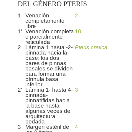
DEL GÉNERO PTERIS
1
Venación
2
completamente
libre
1'
Venación completa
10
o parcialmente
reticulada
2
Lámina 1 hasta -2-
Pteris cretica
pinnada hacia la
base; los dos
pares de pinnas
basales se dividen
para formar una
pínnula basal
inferior
2'
Lámina 1- hasta 4-
3
pinnada-
pinnatífidas hacia
la base hasta
algunas veces de
arquitectura
pedada
3
Margen estéril de
4