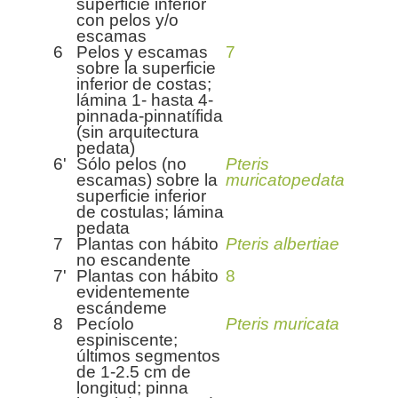
superficie inferior
con pelos y/o
escamas
6
Pelos y escamas
7
sobre la superficie
inferior de costas;
lámina 1- hasta 4-
pinnada-pinnatífida
(sin arquitectura
pedata)
6'
Sólo pelos (no
Pteris
escamas) sobre la
muricatopedata
superficie inferior
de costulas; lámina
pedata
7
Plantas con hábito
Pteris albertiae
no escandente
7'
Plantas con hábito
8
evidentemente
escándeme
8
Pecíolo
Pteris muricata
espiniscente;
últimos segmentos
de 1-2.5 cm de
longitud; pinna