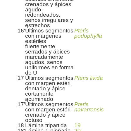
crenados y ápices
agudo-
redondeados,
senos irregulares y
estrechos
16'
Últimos segmentos
Pteris
con márgenes
podophylla
estériles
fuertemente
serrados y ápices
marcadamente
agudos, senos
uniformes en forma
de U
17
Últimos segmentos
Pteris livida
con margen estéril
dentado y ápice
cortamente
acuminado
17'
Últimos segmentos
Pteris
con margen estéril
navarrensis
crenado y ápice
obtuso
18
Lámina tripartida
19
18'
Lámina 1-pinnada-
20