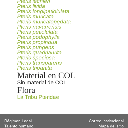
Pteris lechleri
Pteris livida
Pteris longipetiolulata
Pteris muricata
Pteris muricatopedata
Pteris navarrensis
Pteris petiolulata
Pteris podophylla
Pteris propinqua
Pteris pungens
Pteris quadriaurita
Pteris speciosa
Pteris transparens
Pteris tripartita
Material en COL
Sin material de COL
Flora
La Tribu Pteridae
Régimen Legal
Correo institucional
Talento humano
Mapa del sitio