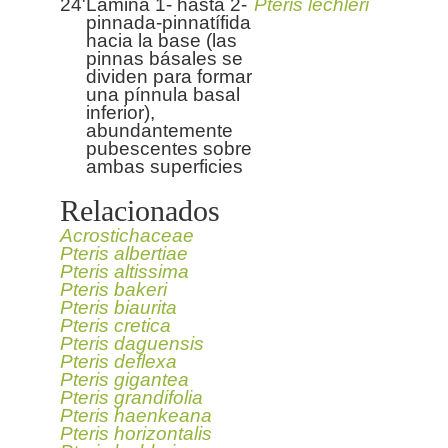
24'
Lámina 1- hasta 2-
Pteris lechleri
pinnada-pinnatífida
hacia la base (las
pinnas básales se
dividen para formar
una pínnula basal
inferior),
abundantemente
pubescentes sobre
ambas superficies
Relacionados
Acrostichaceae
Pteris albertiae
Pteris altissima
Pteris bakeri
Pteris biaurita
Pteris cretica
Pteris daguensis
Pteris deflexa
Pteris gigantea
Pteris grandifolia
Pteris haenkeana
Pteris horizontalis