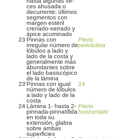
hasta algunas ve­
ces ahusada o
decurrente; últimos
segmentos con
margen estéril
crenado-serrado y
ápice acuminado
23
Pinnas con
Pteris
irregular número de
petiolulata
lóbulos a lado y
lado de la costa y
generalmente más
abundantes sobre
el lado basiscópico
de la lámina
23'
Pinnas con igual
24
número de lóbulos
a lado y lado de la
costa
24
Lámina 1- hasta 2-
Pteris
pinnada-pinnatífida
horizontalis
en toda su
extensión, glabra
sobre ambas
superficies