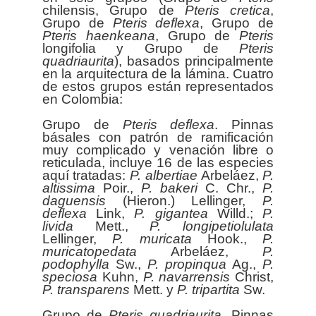
chilensis, Grupo de
Pteris
cretica
,
Grupo de
Pteris
deflexa
, Grupo de
Pteris
haenkeana
, Grupo de
Pteris
longifolia y Grupo de
Pteris
quadriaurita
), basados principalmente
en la arquitectura de la lámina. Cuatro
de estos grupos están representados
en Colombia:
Grupo de
Pteris
deflexa
. Pinnas
básales con patrón de ramificación
muy complicado y venación libre o
reticulada, incluye 16 de las especies
aquí tratadas:
P. albertiae
Arbeláez,
P.
altissima
Poir.,
P. bakeri
C. Chr.,
P.
daguensis
(Hieron.) Lellinger,
P.
deflexa
Link,
P. gigantea
Willd.;
P.
livida
Mett.,
P. longipetiolulata
Lellinger,
P. muricata
Hook.,
P.
muricatopedata
Arbeláez,
P.
podophylla
Sw.,
P. propinqua
Ag.,
P.
speciosa
Kuhn,
P. navarrensis
Christ,
P. transparens
Mett. y
P. tripartita
Sw.
Grupo de
Pteris
quadriaurita
. Pinnas