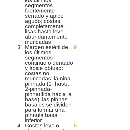
los últimos
segmentos
fuertemente
serrado y ápice
agudo; costas
completamente
lisas hasta leve-
abundantemente
muricadas
3'
Margen estéril de
9
los últimos
segmentos
continuo o dentado
y ápice obtuso;
costas no
muricadas; lámina
pinnada (1- hasta
2-pinnada-
pinnatífida hacia la
base); las pinnas
básales se dividen
para formar una
pínnula basal
inferior
4
Costas leve o
5