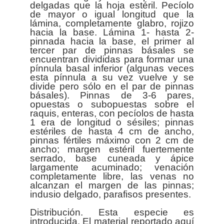
delgadas que la hoja estéril. Pecíolo
de mayor o igual longitud que la
lámina, completamente glabro, rojizo
hacia la base. Lámina 1- hasta 2-
pinnada hacia la base, el primer al
tercer par de pinnas básales se
encuentran divididas para formar una
pínnula basal inferior (algunas veces
esta pínnula a su vez vuelve y se
divide pero sólo en el par de pinnas
básales). Pinnas de 3-6 pares,
opuestas o subopuestas sobre el
raquis, enteras, con pecíolos de hasta
1 era de longitud o sésiles; pinnas
estériles de hasta 4 cm de ancho,
pinnas fértiles máximo con 2 cm de
ancho; margen estéril fuertemente
serrado, base cuneada y ápice
largamente acuminado; venación
completamente libre, las venas no
alcanzan el margen de las pinnas;
indusio delgado, parafisos presentes.
Distribución. Esta especie es
introducida. El material reportado aquí