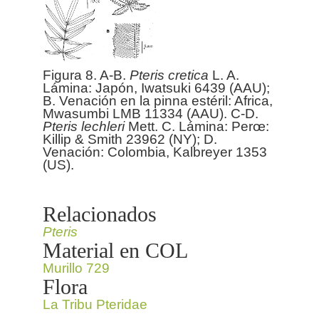
Figura 8. A-B.
Pteris
cretica
L. A.
Lámina: Japón, Iwatsuki 6439 (AAU);
B. Venación en la pinna estéril: Africa,
Mwasumbi LMB 11334 (AAU). C-D.
Pteris
lechleri
Mett. C. Lámina: Perœ:
Killip & Smith 23962 (NY); D.
Venación: Colombia, Kalbreyer 1353
(US).
Relacionados
Pteris
Material en COL
Murillo 729
Flora
La Tribu Pteridae