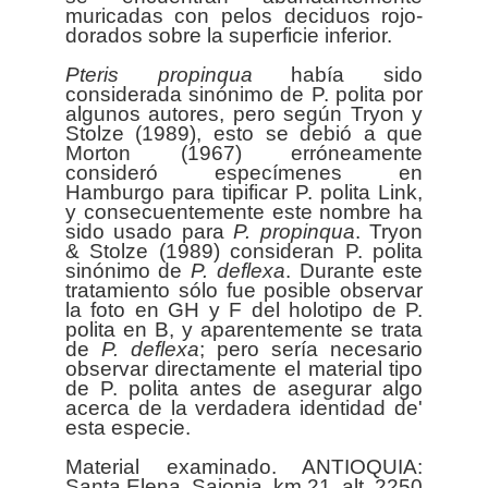
muricadas con pelos deciduos rojo-
dorados sobre la superficie inferior.
Pteris
propinqua
había sido
considerada sinónimo de P. polita por
algunos autores, pero según Tryon y
Stolze (1989), esto se debió a que
Morton (1967) erróneamente
consideró especímenes en
Hamburgo para tipificar P. polita Link,
y consecuentemente este nombre ha
sido usado para
P. propinqua
. Tryon
& Stolze (1989) consideran P. polita
sinónimo de
P. deflexa
. Durante este
tratamiento sólo fue posible observar
la foto en GH y F del holotipo de P.
polita en B, y aparentemente se trata
de
P. deflexa
; pero sería necesario
observar directamente el material tipo
de P. polita antes de asegurar algo
acerca de la verdadera identidad de'
esta especie.
Material examinado. ANTIOQUIA:
Santa Elena, Sajonia, km 21, alt. 2250