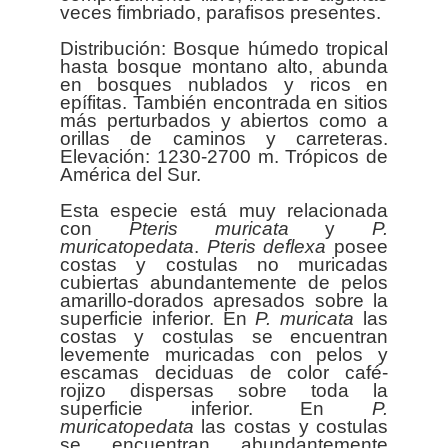
veces fimbriado, parafisos presentes.
Distribución: Bosque húmedo tropical
hasta bosque montano alto, abunda
en bosques nublados y ricos en
epífitas. También encontrada en sitios
más perturbados y abiertos como a
orillas de caminos y carreteras.
Elevación: 1230-2700 m. Trópicos de
América del Sur.
Esta especie está muy relacionada
con
Pteris
muricata
y
P.
muricatopedata
.
Pteris
deflexa
posee
costas y costulas no muricadas
cubiertas abundantemente de pelos
amarillo-dorados apresados sobre la
superficie inferior. En
P. muricata
las
costas y costulas se encuentran
levemente muricadas con pelos y
escamas deciduas de color café-
rojizo dispersas sobre toda la
superficie inferior. En
P.
muricatopedata
las costas y costulas
se encuentran abundantemente