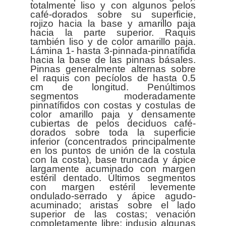
totalmente liso y con algunos pelos
café-dorados sobre su superficie,
rojizo hacia la base y amarillo paja
hacia la parte superior. Raquis
también liso y de color amarillo paja.
Lámina 1- hasta 3-pinnada-pinnatífida
hacia la base de las pinnas básales.
Pinnas generalmente alternas sobre
el raquis con pecíolos de hasta 0.5
cm de longitud. Penúltimos
segmentos moderadamente
pinnatífidos con costas y costulas de
color amarillo paja y densamente
cubiertas de pelos deciduos café-
dorados sobre toda la superficie
inferior (concentrados principalmente
en los puntos de unión de la costula
con la costa), base truncada y ápice
largamente acuminado con margen
estéril dentado. Últimos segmentos
con margen estéril levemente
ondulado-serrado y ápice agudo-
acuminado; aristas sobre el lado
superior de las costas; venación
completamente libre; indusio algunas