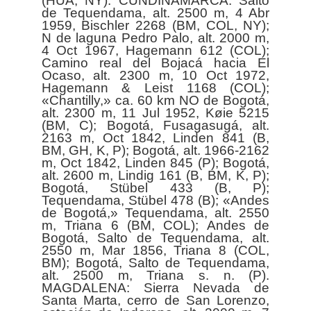
(HUA, NY). CUNDINAMARCA: Salto
de Tequendama, alt. 2500 m, 4 Abr
1959, Bischler 2268 (BM, COL, NY);
N de laguna Pedro Palo, alt. 2000 m,
4 Oct 1967, Hagemann 612 (COL);
Camino real del Bojacá hacia El
Ocaso, alt. 2300 m, 10 Oct 1972,
Hagemann & Leist 1168 (COL);
«Chantilly,» ca. 60 km NO de Bogotá,
alt. 2300 m, 11 Jul 1952, Køie 5215
(BM, C); Bogotá, Fusagasugá, alt.
2163 m, Oct 1842, Linden 841 (B,
BM, GH, K, P); Bogotá, alt. 1966-2162
m, Oct 1842, Linden 845 (P); Bogotá,
alt. 2600 m, Lindig 161 (B, BM, K, P);
Bogotá, Stübel 433 (B, P);
Tequendama, Stübel 478 (B); «Andes
de Bogotá,» Tequendama, alt. 2550
m, Triana 6 (BM, COL); Andes de
Bogotá, Salto de Tequendama, alt.
2550 m, Mar 1856, Triana 8 (COL,
BM); Bogotá, Salto de Tequendama,
alt. 2500 m, Triana s. n. (P).
MAGDALENA: Sierra Nevada de
Santa Marta, cerro de San Lorenzo,