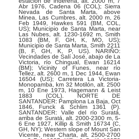
estación de Inderena, alt. 2000 m, 7
Abr 1976, Cadena 06 (COL); Sierra
Nevada de Santa Marta, above
Minea, Las Cumbres, alt. 2000 m, 26
Feb 1949, Hawkes 591 (BM, COL,
US); Municipio de Santa Marta, near
Las Nubes, alt. 1230-1692 m, Smith
1083 (BM, F, GH, K, MO, US);
Municipio de Santa Marta, Smith 2211
(B, F, GH, K, P, US). NARIÑO:
Vecindades de Salí José, abajo de La
Victoria, río Chingual, Ewan 16214
(BM); Vicinity of Funes, near río
Tellez, alt. 2600 m, 1 Dec 1944, Ewan
16504 (US); Carretera La Victoria-
Monopamba, km 32 Motilón, alt. 2500
m, 10 Ene 1973, Hagemann & Leist
1883 (COL). NORTE DE
SANTANDER: Pamplona La Baja, Oct
1846, Funck & Schlim 1361 (P).
SANTANDER: Valle del río Suratá,
arriba de Suratá, alt. 2000-2300 m, 5-
6 Ene 1927, Killip & Smith 16734 (C,
GH, NY); Western slope of Mount San
Vicente, near Charta, alt. 2500-2700