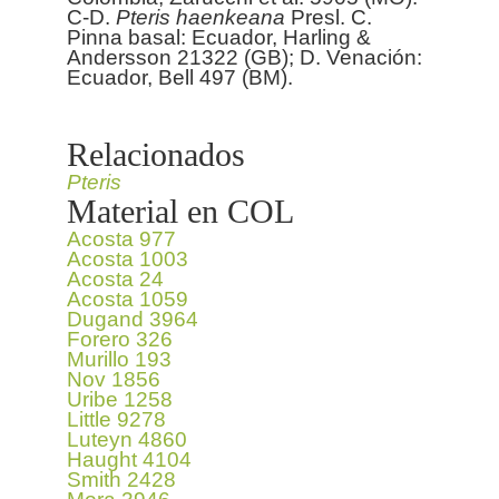
C-D.
Pteris
haenkeana
Presl. C.
Pinna basal: Ecuador, Harling &
Andersson 21322 (GB); D. Venación:
Ecuador, Bell 497 (BM).
Relacionados
Pteris
Material en COL
Acosta 977
Acosta 1003
Acosta 24
Acosta 1059
Dugand 3964
Forero 326
Murillo 193
Nov 1856
Uribe 1258
Little 9278
Luteyn 4860
Haught 4104
Smith 2428