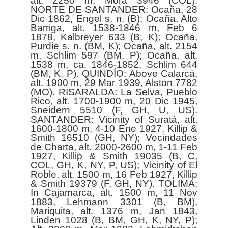
alt. 2250 m, Mora 3946 (COL).
NORTE DE SANTANDER: Ocaña, 28
Dic 1862, Engel s. n. (B); Ocaña, Alto
Barriga, alt. 1538-1846 m, Feb 6
1878, Kalbreyer 633 (B, K); Ocaña,
Purdie s. n. (BM, K); Ocaña, alt. 2154
m, Schlim 597 (BM, P); Ocaña, alt.
1538 m, ca. 1846-1852, Schlim 644
(BM, K, P). QUINDÍO: Above Calarcá,
alt. 1900 m, 29 Mar 1939, Alston 7782
(MO). RISARALDA: La Selva, Pueblo
Rico, alt. 1700-1900 m, 20 Dic 1945,
Sneidern 5510 (F, GH, U, US).
SANTANDER: Vicinity of Suratá, alt.
1600-1800 m, 4-10 Ene 1927, Killip &
Smith 16510 (GH, NY); Vecindades
de Charta, alt. 2000-2600 m, 1-11 Feb
1927, Killip & Smith 19035 (B, C,
COL, GH, K, NY, P, US); Vicinity of El
Roble, alt. 1500 m, 16 Feb 1927, Killip
& Smith 19379 (F, GH, NY). TOLIMA:
In Cajamarca, alt. 1500 m, 11 Nov
1883, Lehmann 3301 (B, BM).
Mariquita, alt. 1376 m, Jan 1843,
Linden 1028 (B, BM, GH, K, NY, P);