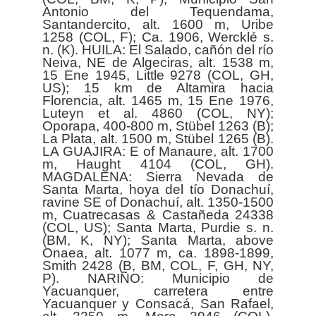
Antonio del Tequendama,
Santandercito, alt. 1600 m, Uribe
1258 (COL, F); Ca. 1906, Wercklé s.
n. (K). HUILA: El Salado, cañón del río
Neiva, NE de Algeciras, alt. 1538 m,
15 Ene 1945, Little 9278 (COL, GH,
US); 15 km de Altamira hacia
Florencia, alt. 1465 m, 15 Ene 1976,
Luteyn et al. 4860 (COL, NY);
Oporapa, 400-800 m, Stübel 1263 (B);
La Plata, alt. 1500 m, Stübel 1265 (B).
LA GUAJIRA: E of Manaure, alt. 1700
m, Haught 4104 (COL, GH).
MAGDALENA: Sierra Nevada de
Santa Marta, hoya del tío Donachuí,
ravine SE of Donachuí, alt. 1350-1500
m, Cuatrecasas & Castañeda 24338
(COL, US); Santa Marta, Purdie s. n.
(BM, K, NY); Santa Marta, above
Onaea, alt. 1077 m, ca. 1898-1899,
Smith 2428 (B, BM, COL, F, GH, NY,
P). NARIÑO: Municipio de
Yacuanquer, carretera entre
Yacuanquer y Consacá, San Rafael,