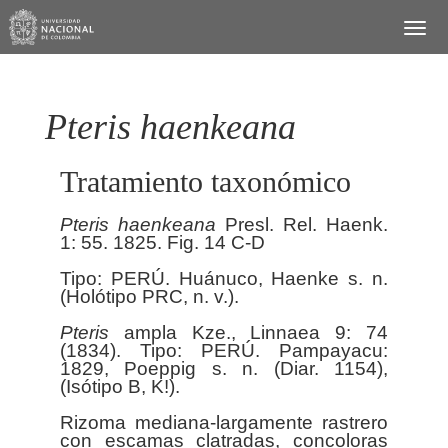
Pteris haenkeana
Tratamiento taxonómico
Pteris
haenkeana
Presl. Rel. Haenk.
1: 55. 1825. Fig. 14 C-D
Tipo: PERÚ. Huánuco, Haenke s. n.
(Holótipo PRC, n. v.).
Pteris
ampla Kze., Linnaea 9: 74
(1834). Tipo: PERÚ. Pampayacu:
1829, Poeppig s. n. (Diar. 1154),
(Isótipo B, K!).
Rizoma mediana-largamente rastrero
con escamas clatradas, concoloras