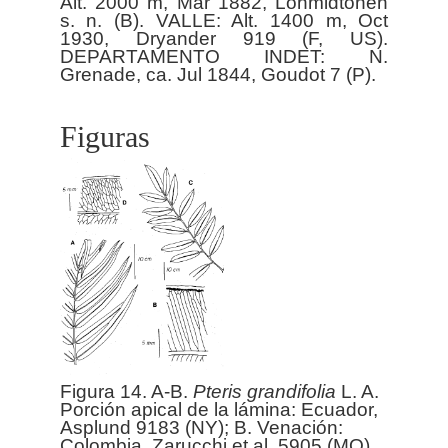
Alt. 2000 m, Mar 1882, Lohmidtohen
s. n. (B). VALLE: Alt. 1400 m, Oct
1930, Dryander 919 (F, US).
DEPARTAMENTO INDET: N.
Figuras
Figura 14. A-B.
Pteris
grandifolia
L. A.
Porción apical de la lámina: Ecuador,
Asplund 9183 (NY); B. Venación:
Colombia, Zarucchi et al. 5905 (MO).