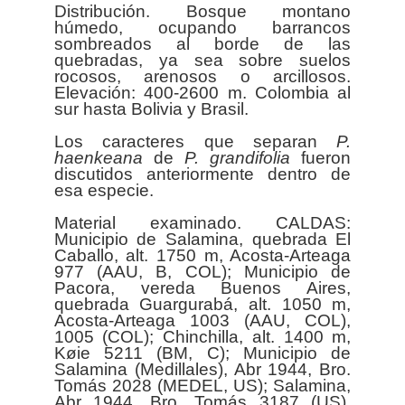
Distribución. Bosque montano
húmedo, ocupando barrancos
sombreados al borde de las
quebradas, ya sea sobre suelos
rocosos, arenosos o arcillosos.
Elevación: 400-2600 m. Colombia al
sur hasta Bolivia y Brasil.
Los caracteres que separan
P.
haenkeana
de
P. grandifolia
fueron
discutidos anteriormente dentro de
esa especie.
Material examinado. CALDAS:
Municipio de Salamina, quebrada El
Caballo, alt. 1750 m, Acosta-Arteaga
977 (AAU, B, COL); Municipio de
Pacora, vereda Buenos Aires,
quebrada Guargurabá, alt. 1050 m,
Acosta-Arteaga 1003 (AAU, COL),
1005 (COL); Chinchilla, alt. 1400 m,
Køie 5211 (BM, C); Municipio de
Salamina (Medillales), Abr 1944, Bro.
Tomás 2028 (MEDEL, US); Salamina,
Abr 1944, Bro. Tomás 3187 (US).