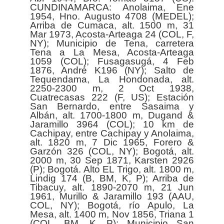
CUNDINAMARCA: Anolaima, Ene
1954, Hno. Augusto 4708 (MEDEL);
Arriba de Cumaca, alt. 1500 m, 31
Mar 1973, Acosta-Arteaga 24 (COL, F,
NY); Municipio de Tena, carretera
Tena a La Mesa, Acosta-Arteaga
1059 (COL); Fusagasugá, 4 Feb
1876, André K196 (NY); Salto de
Tequendama, La Hondonada, alt.
2250-2300 m, 2 Oct 1938,
Cuatrecasas 222 (F, US); Estación
San Bernardo, entre Sasaima y
Albán, alt. 1700-1800 m, Dugand &
Jaramillo 3964 (COL); 10 km de
Cachipay, entre Cachipay y Anolaima,
alt. 1820 m, 7 Dic 1965, Forero &
Garzón 326 (COL, NY); Bogotá, alt.
2000 m, 30 Sep 1871, Karsten 2926
(P); Bogotá. Alto EL Trigo, alt. 1800 m,
Lindig 174 (B, BM, K, P); Arriba de
Tibacuy, alt. 1890-2070 m, 21 Jun
1961, Murillo & Jaramillo 193 (AAU,
COL, NY); Bogotá, río Apulo, La
Mesa, alt. 1400 m, Nov 1856, Triana 1
(COL, BM, K, P); Municipio San