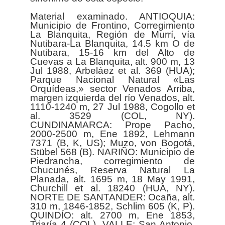
Material examinado. ANTIOQUIA:
Municipio de Frontino, Corregimiento
La Blanquita, Región de Murrí, vía
Nutibara-La Blanquita, 14.5 km O de
Nutibara, 15-16 km del Alto de
Cuevas a La Blanquita, alt. 900 m, 13
Jul 1988, Arbeláez et al. 369 (HUA);
Parque Nacional Natural «Las
Orquídeas,» sector Venados Arriba,
margen izquierda del río Venados, alt.
1110-1240 m, 27 Jul 1988, Cogollo et
al. 3529 (COL, NY).
CUNDINAMARCA: Prope Pacho,
2000-2500 m, Ene 1892, Lehmann
7371 (B, K, US); Muzo, von Bogotá,
Stübel 568 (B). NARIÑO: Municipio de
Piedrancha, corregimiento de
Chucunés, Reserva Natural La
Planada, alt. 1695 m, 18 May 1991,
Churchill et al. 18240 (HUA, NY).
NORTE DE SANTANDER: Ocaña, alt.
310 m, 1846-1852, Schlim 605 (K, P).
QUINDÍO: alt. 2700 m, Ene 1853,
Triaría 4 (COL). VALLE: San Antonio,