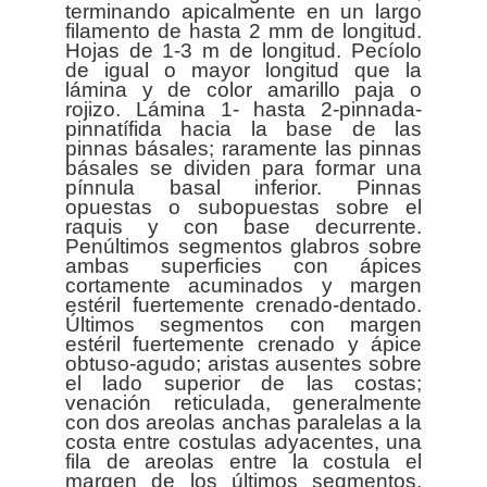
terminando apicalmente en un largo
filamento de hasta 2 mm de longitud.
Hojas de 1-3 m de longitud. Pecíolo
de igual o mayor longitud que la
lámina y de color amarillo paja o
rojizo. Lámina 1- hasta 2-pinnada-
pinnatífida hacia la base de las
pinnas básales; raramente las pinnas
básales se dividen para formar una
pínnula basal inferior. Pinnas
opuestas o subopuestas sobre el
raquis y con base decurrente.
Penúltimos segmentos glabros sobre
ambas superficies con ápices
cortamente acuminados y margen
estéril fuertemente crenado-dentado.
Últimos segmentos con margen
estéril fuertemente crenado y ápice
obtuso-agudo; aristas ausentes sobre
el lado superior de las costas;
venación reticulada, generalmente
con dos areolas anchas paralelas a la
costa entre costulas adyacentes, una
fila de areolas entre la costula el
margen de los últimos segmentos,