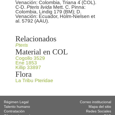
Venación: Colombia, Triana 4 (COL).
C-D.
Pteris
livida
Mett. C. Pinna:
Colombia, Lindig 179 (BM); D.
Venación: Ecuador, Holm-Nielsen et
al. 5792 (AAU).
Relacionados
Pteris
Material en COL
Cogollo 3529
Ene 1853
Killip 33897
Flora
La Tribu Pteridae
Régimen Legal
Correo institucional
Talento humano
Mapa del sitio
Contratación
Redes Sociales