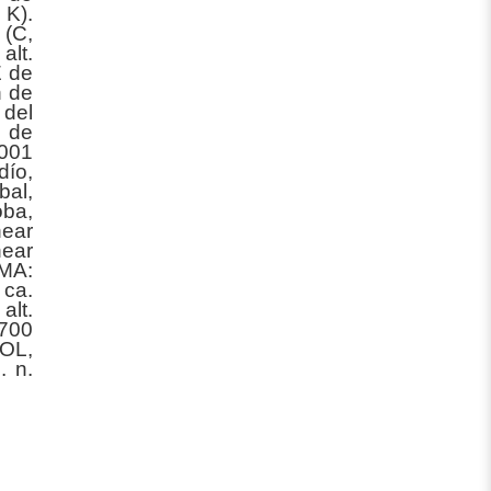
K).
 (C,
alt.
E de
n de
 del
 de
4001
ío,
bal,
oba,
near
near
IMA:
 ca.
alt.
700
COL,
. n.