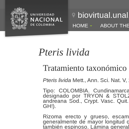
biovirtual.una
HOME
ABOUT TH
Pteris livida
Tratamiento taxonómico
Pteris
livida
Mett., Ann. Sci. Nat. V,
Tipo: COLOMBIA. Cundinamarca:
designado por TRYON & STOLZE 
andreana Sod., Crypt. Vasc. Quit.
GH!).
Rizoma erecto y grueso, escam
generalmente de mayor longitud q
también espinoso. Lámina generalm