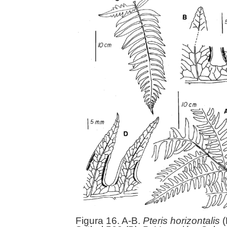
Figura 16. A-B.
Pteris
horizontalis
(