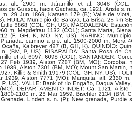
s, alt. 2900 m, Jaramillo et al. 3048 (COL, 
de Guasca, hacia Gacheta, ca. 1921, Ariste s. n.
 m, 29 Jun 1869, Karsten 179 (B); Valle de Viotá, 
). HUILA: Municipio de Baraya, La Brisa, 25 km S
4, Little 8868 (COL, GH, US). MAGDALENA: Estació
1960 m, Magdefrau 1132 (COL); Santa Marta, Siena
2212 (F, GH, K, MO, NY, US). NARIÑO: Municipio
Planada, camino a pié, alt. 1500-2000 m, Mora 
aña, Kalbreyer 487 (B, GH, K). QUINDÍO: Quind
s. n. (BM, P, US). RISARALDA: Santa Rosa de Ca
ramillo et al. 6097, 6098 (COL). SANTANDER: Corc
 27 Feb 1939, Alston 7287 (BM, MO); Corcoba, 
b 1939, Alston 7301 (BM, MO); Mount San Martín, 
1927, Killip & Smith 19179 (COL, GH, NY, US). TOL
r 1939, Alston 7771 (MO); Mariquita, alt. 2360 m,
P, US). VALLE: Bank of río Engaño, Dagua Valley, 
5 (MO). DEPARTAMENTO INDET: Ca. 1921, Aliste 
lt. 1800-2100 m, 28 Mar 1959, Bischler 2134 (BM, 
 Grenade, Linden s. n. (P); New grenada, Purdie s