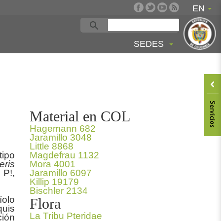
EN
SEDES
Material en COL
Hagemann 682
Jaramillo 3048
Little 8868
ipo
Magdefrau 1132
eris
Mora 4001
 P!,
Jaramillo 6097
Killip 19179
Bischler 2134
olo
Flora
quis
La Tribu Pteridae
ción