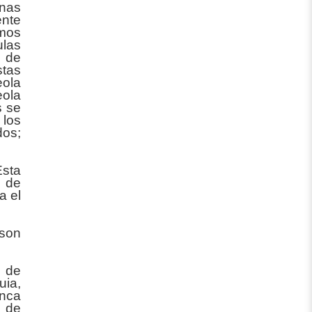
nnas
nte
imos
ulas
m de
stas
eola
eola
s se
 los
dos;
Esta
e de
a el
son
m de
uia,
inca
a de