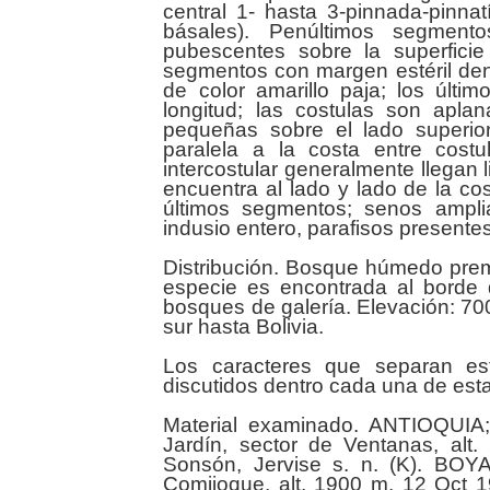
central 1- hasta 3-pinnada-pinnat
básales). Penúltimos segment
pubescentes sobre la superficie
segmentos con margen estéril den
de color amarillo paja; los últ
longitud; las costulas son aplana
pequeñas sobre el lado superior
paralela a la costa entre cost
intercostular generalmente llegan 
encuentra al lado y lado de la co
últimos segmentos; senos ampli
indusio entero, parafisos presentes
Distribución. Bosque húmedo prem
especie es encontrada al borde 
bosques de galería. Elevación: 7
sur hasta Bolivia.
Los caracteres que separan e
discutidos dentro cada una de est
Material examinado. ANTIOQUIA; 
Jardín, sector de Ventanas, alt.
Sonsón, Jervise s. n. (K). BOYA
Comijoque, alt. 1900 m, 12 Oct 