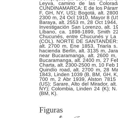
Leyva, camino de las Colorada
CUNDINAMARCA: E de los Páramos 
F, GH, NY, US); Bogotá, alt. 2800
2300 m, 24 Oct 1910, Mayor 8 (US
Baraya, alt. 2553 m, 28 Oct 194
Investigación San Lorenzo, alt. 
Líbano, ca. 1898-1899, Smith 
Chucunés, entre Chucunés y La 
(COL). NORTE DE SANTANDER: Oc
alt. 2700 m, Ene 1853, Triaría 
hacienda Berlín, alt. 3135 m, Ja
near Bucaramanga, alt. 2600 m,
Bucaramanga, alt. 2400 m, 27 Fe
Charta, alt. 2300-2500 m, 10 Feb 
Quindío road, alt. 2700 m, 28 Ma
1843, Linden 1039 (B, BM, GH, K, 
700 m, 2 Abr 1939, Alston 781
(US); Sarare, Alto del Mirador, a
NY); Colombia, Linden 24 (K); N.
Figuras