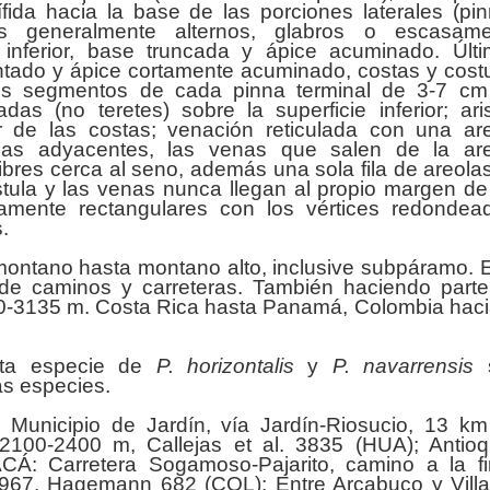
ífida hacia la base de las porciones laterales (pi
os generalmente alternos, glabros o escasame
 inferior, base truncada y ápice acuminado. Últ
tado y ápice cortamente acuminado, costas y cost
imos segmentos de cada pinna terminal de 3-7 c
das (no teretes) sobre la superficie inferior; ari
 de las costas; venación reticulada con una ar
ulas adyacentes, las venas que salen de la ar
libres cerca al seno, además una sola fila de areola
stula y las venas nunca llegan al propio margen de
amente rectangulares con los vértices redondea
.
ontano hasta montano alto, inclusive subpáramo. 
de caminos y carreteras. También haciendo part
00-3135 m. Costa Rica hasta Panamá, Colombia haci
sta especie de
P. horizontalis
y
P. navarrensis
as especies.
Municipio de Jardín, vía Jardín-Riosucio, 13 k
 2100-2400 m, Callejas et al. 3835 (HUA); Antioq
CÁ: Carretera Sogamoso-Pajarito, camino a la f
1967, Hagemann 682 (COL); Entre Arcabuco y Vill