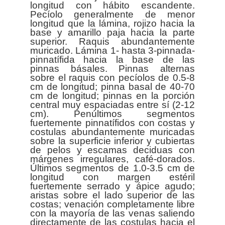
longitud con hábito escandente.
Pecíolo generalmente de menor
longitud que la lámina, rojizo hacia la
base y amarillo paja hacia la parte
superior. Raquis abundantemente
muricado. Lámina 1- hasta 3-pinnada-
pinnatífida hacia la base de las
pinnas básales. Pinnas alternas
sobre el raquis con pecíolos de 0.5-8
cm de longitud; pinna basal de 40-70
cm de longitud; pinnas en la porción
central muy espaciadas entre sí (2-12
cm). Penúltimos segmentos
fuertemente pinnatífidos con costas y
costulas abundantemente muricadas
sobre la superficie inferior y cubiertas
de pelos y escamas deciduas con
márgenes irregulares, café-dorados.
Últimos segmentos de 1.0-3.5 cm de
longitud con margen estéril
fuertemente serrado y ápice agudo;
aristas sobre el lado superior de las
costas; venación completamente libre
con la mayoría de las venas saliendo
directamente de las costulas hacia el