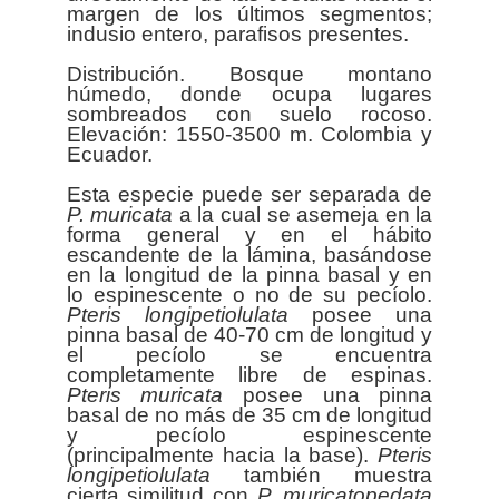
margen de los últimos segmentos;
indusio entero, parafisos presentes.
Distribución. Bosque montano
húmedo, donde ocupa lugares
sombreados con suelo rocoso.
Elevación: 1550-3500 m. Colombia y
Ecuador.
Esta especie puede ser separada de
P. muricata
a la cual se asemeja en la
forma general y en el hábito
escandente de la lámina, basándose
en la longitud de la pinna basal y en
lo espinescente o no de su pecíolo.
Pteris
longipetiolulata
posee una
pinna basal de 40-70 cm de longitud y
el pecíolo se encuentra
completamente libre de espinas.
Pteris
muricata
posee una pinna
basal de no más de 35 cm de longitud
y pecíolo espinescente
(principalmente hacia la base).
Pteris
longipetiolulata
también muestra
cierta similitud con
P. muricatopedata