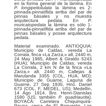
en la forma general de la lámina. En
P. longipetiolulata
la lámina es 2-
pinnada-pinnatífida arriba del par de
pinnas básales y no muestra
arquitectura pedata. En
P.
muricatopedata
la lámina es sólo 1-
pinnada-pinnatífida arriba del par de
pinnas básales y posee arquitectura
pedata.
Material examinado. ANTIOQUIA:
Municipio de Caldas, vereda La
Corrala, finca «La Zarza,» alt. 2440 m,
24 May 1985, Albert & Giraldo 5243
(HUA); Municipio de Caldas, vereda
La Corrala, 2 km N de la finca «La
Zarza,» alt. 2440 m, Callejas &
Marulanda 3355 (COL, HUA, MO);
Municipio de Guarne, Laguna de
Guarne, 27 Sep 1935, Hno. Daniel
673 (COL, F, MEDEL, US); Medellín,
14 Ago 1914, Bro. Henri-Stanislas
1590 (US; también
P. quadriaurita
).
BOYACÁ: Carretera Chiquinquirá-
Pauna, cerca de El Boquerón, Los