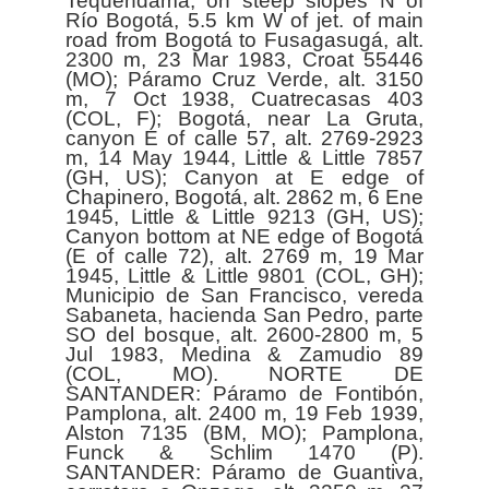
Tequendama, on steep slopes N of
Río Bogotá, 5.5 km W of jet. of main
road from Bogotá to Fusagasugá, alt.
2300 m, 23 Mar 1983, Croat 55446
(MO); Páramo Cruz Verde, alt. 3150
m, 7 Oct 1938, Cuatrecasas 403
(COL, F); Bogotá, near La Gruta,
canyon E of calle 57, alt. 2769-2923
m, 14 May 1944, Little & Little 7857
(GH, US); Canyon at E edge of
Chapinero, Bogotá, alt. 2862 m, 6 Ene
1945, Little & Little 9213 (GH, US);
Canyon bottom at NE edge of Bogotá
(E of calle 72), alt. 2769 m, 19 Mar
1945, Little & Little 9801 (COL, GH);
Municipio de San Francisco, vereda
Sabaneta, hacienda San Pedro, parte
SO del bosque, alt. 2600-2800 m, 5
Jul 1983, Medina & Zamudio 89
(COL, MO). NORTE DE
SANTANDER: Páramo de Fontibón,
Pamplona, alt. 2400 m, 19 Feb 1939,
Alston 7135 (BM, MO); Pamplona,
Funck & Schlim 1470 (P).
SANTANDER: Páramo de Guantiva,