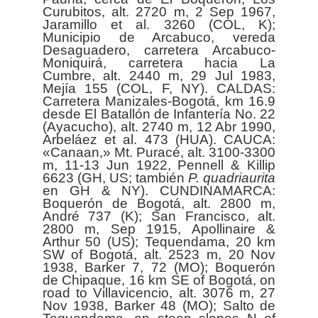
Curubitos, alt. 2720 m, 2 Sep 1967,
Jaramillo et al. 3260 (COL, K);
Municipio de Arcabuco, vereda
Desaguadero, carretera Arcabuco-
Moniquirá, carretera hacia La
Cumbre, alt. 2440 m, 29 Jul 1983,
Mejía 155 (COL, F, NY). CALDAS:
Carretera Manizales-Bogotá, km 16.9
desde El Batallón de Infantería No. 22
(Ayacucho), alt. 2740 m, 12 Abr 1990,
Arbeláez et al. 473 (HUA). CAUCA:
«Canaan,» Mt. Puracé, alt. 3100-3300
m, 11-13 Jun 1922, Pennell & Killip
6623 (GH, US; también
P. quadriaurita
en GH & NY). CUNDINAMARCA:
Boquerón de Bogotá, alt. 2800 m,
André 737 (K); San Francisco, alt.
2800 m, Sep 1915, Apollinaire &
Arthur 50 (US); Tequendama, 20 km
SW of Bogotá, alt. 2523 m, 20 Nov
1938, Barker 7, 72 (MO); Boquerón
de Chipaque, 16 km SE of Bogotá, on
road to Villavicencio, alt. 3076 m, 27
Nov 1938, Barker 48 (MO); Salto de