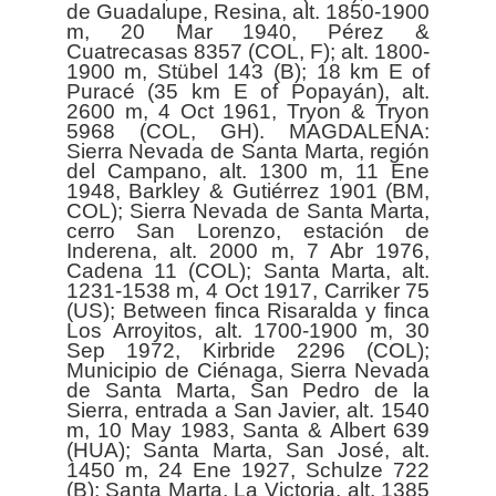
de Guadalupe, Resina, alt. 1850-1900
m, 20 Mar 1940, Pérez &
Cuatrecasas 8357 (COL, F); alt. 1800-
1900 m, Stübel 143 (B); 18 km E of
Puracé (35 km E of Popayán), alt.
2600 m, 4 Oct 1961, Tryon & Tryon
5968 (COL, GH). MAGDALENA:
Sierra Nevada de Santa Marta, región
del Campano, alt. 1300 m, 11 Ene
1948, Barkley & Gutiérrez 1901 (BM,
COL); Sierra Nevada de Santa Marta,
cerro San Lorenzo, estación de
Inderena, alt. 2000 m, 7 Abr 1976,
Cadena 11 (COL); Santa Marta, alt.
1231-1538 m, 4 Oct 1917, Carriker 75
(US); Between finca Risaralda y finca
Los Arroyitos, alt. 1700-1900 m, 30
Sep 1972, Kirbride 2296 (COL);
Municipio de Ciénaga, Sierra Nevada
de Santa Marta, San Pedro de la
Sierra, entrada a San Javier, alt. 1540
m, 10 May 1983, Santa & Albert 639
(HUA); Santa Marta, San José, alt.
1450 m, 24 Ene 1927, Schulze 722
(B); Santa Marta, La Victoria, alt. 1385