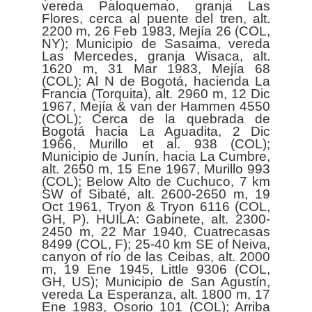
vereda Paloquemao, granja Las
Flores, cerca al puente del tren, alt.
2200 m, 26 Feb 1983, Mejía 26 (COL,
NY); Municipio de Sasaima, vereda
Las Mercedes, granja Wisaca, alt.
1620 m, 31 Mar 1983, Mejía 68
(COL); Al N de Bogotá, hacienda La
Francia (Torquita), alt. 2960 m, 12 Dic
1967, Mejía & van der Hammen 4550
(COL); Cerca de la quebrada de
Bogotá hacia La Aguadita, 2 Dic
1966, Murillo et al. 938 (COL);
Municipio de Junín, hacia La Cumbre,
alt. 2650 m, 15 Ene 1967, Murillo 993
(COL); Below Alto de Cuchuco, 7 km
SW of Sibaté, alt. 2600-2650 m, 19
Oct 1961, Tryon & Tryon 6116 (COL,
GH, P). HUILA: Gabinete, alt. 2300-
2450 m, 22 Mar 1940, Cuatrecasas
8499 (COL, F); 25-40 km SE of Neiva,
canyon of río de las Ceibas, alt. 2000
m, 19 Ene 1945, Little 9306 (COL,
GH, US); Municipio de San Agustín,
vereda La Esperanza, alt. 1800 m, 17
Ene 1983, Osorio 101 (COL); Arriba