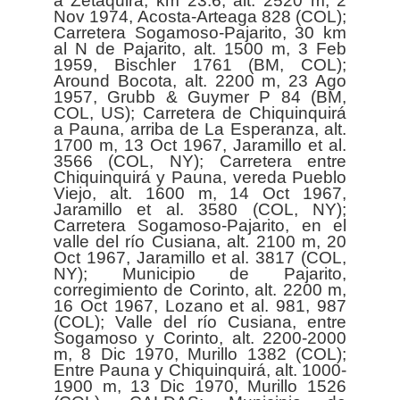
a Zetaquirá, km 23.6, alt. 2520 m, 2
Nov 1974, Acosta-Arteaga 828 (COL);
Carretera Sogamoso-Pajarito, 30 km
al N de Pajarito, alt. 1500 m, 3 Feb
1959, Bischler 1761 (BM, COL);
Around Bocota, alt. 2200 m, 23 Ago
1957, Grubb & Guymer P 84 (BM,
COL, US); Carretera de Chiquinquirá
a Pauna, arriba de La Esperanza, alt.
1700 m, 13 Oct 1967, Jaramillo et al.
3566 (COL, NY); Carretera entre
Chiquinquirá y Pauna, vereda Pueblo
Viejo, alt. 1600 m, 14 Oct 1967,
Jaramillo et al. 3580 (COL, NY);
Carretera Sogamoso-Pajarito, en el
valle del río Cusiana, alt. 2100 m, 20
Oct 1967, Jaramillo et al. 3817 (COL,
NY); Municipio de Pajarito,
corregimiento de Corinto, alt. 2200 m,
16 Oct 1967, Lozano et al. 981, 987
(COL); Valle del río Cusiana, entre
Sogamoso y Corinto, alt. 2200-2000
m, 8 Dic 1970, Murillo 1382 (COL);
Entre Pauna y Chiquinquirá, alt. 1000-
1900 m, 13 Dic 1970, Murillo 1526