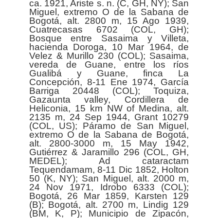
ca. 1921, Ariste s. n. (C, GH, NY); San
Miguel, extremo O de la Sabana de
Bogotá, alt. 2800 m, 15 Ago 1939,
Cuatrecasas 6702 (COL, GH);
Bosque entre Sasaima y Villeta,
hacienda Doroga, 10 Mar 1964, de
Velez & Murillo 230 (COL); Sasaima,
vereda de Guane, entre los ríos
Gualibá y Guane, finca La
Concepción, 8-11 Ene 1974, García
Barriga 20448 (COL); Toquiza,
Gazaunta valley, Cordillera de
Heliconia, 15 km NW of Medina, alt.
2135 m, 24 Sep 1944, Grant 10279
(COL, US); Páramo de San Miguel,
extremo O de la Sabana de Bogotá,
alt. 2800-3000 m, 15 May 1942,
Gutiérrez & Jaramillo 296 (COL, GH,
MEDEL); Ad cataractam
Tequendamam, 8-11 Dic 1852, Holton
50 (K, NY); San Miguel, alt. 2000 m,
24 Nov 1971, Idrobo 6333 (COL);
Bogotá, 26 Mar 1859, Karsten 129
(B); Bogotá, alt. 2700 m, Lindig 129
(BM, K, P); Municipio de Zipacón,