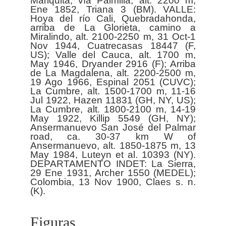
Mariquita, vía Palmilla, alt. 2200 m,
Ene 1852, Triana 3 (BM). VALLE:
Hoya del río Cali, Quebradahonda,
arriba de La Glorieta, camino a
Miralindo, alt. 2100-2250 m, 31 Oct-1
Nov 1944, Cuatrecasas 18447 (F,
US); Valle del Cauca, alt. 1700 m,
May 1946, Dryander 2916 (F); Arriba
de La Magdalena, alt. 2200-2500 m,
19 Ago 1966, Espinal 2051 (CUVC);
La Cumbre, alt. 1500-1700 m, 11-16
Jul 1922, Hazen 11831 (GH, NY, US);
La Cumbre, alt. 1800-2100 m, 14-19
May 1922, Killip 5549 (GH, NY);
Ansermanuevo San José del Palmar
road, ca. 30-37 km W of
Ansermanuevo, alt. 1850-1875 m, 13
May 1984, Luteyn et al. 10393 (NY).
DEPARTAMENTO INDET: La Sierra,
29 Ene 1931, Archer 1550 (MEDEL);
Colombia, 13 Nov 1900, Claes s. n.
Figuras