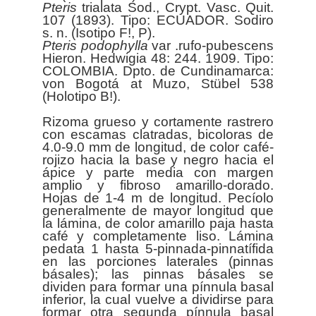
Pteris
trialata Sod., Crypt. Vasc. Quit.
107 (1893). Tipo: ECUADOR. Sodiro
Pteris
podophylla
var .rufo-pubescens
Hieron. Hedwigia 48: 244. 1909. Tipo:
COLOMBIA. Dpto. de Cundinamarca:
von Bogotá at Muzo, Stübel 538
(Holotipo B!).
Rizoma grueso y cortamente rastrero
con escamas clatradas, bicoloras de
4.0-9.0 mm de longitud, de color café-
rojizo hacia la base y negro hacia el
ápice y parte media con margen
amplio y fibroso amarillo-dorado.
Hojas de 1-4 m de longitud. Pecíolo
generalmente de mayor longitud que
la lámina, de color amarillo paja hasta
café y completamente liso. Lámina
pedata 1 hasta 5-pinnada-pinnatífida
en las porciones laterales (pinnas
básales); las pinnas básales se
dividen para formar una pínnula basal
inferior, la cual vuelve a dividirse para
formar otra segunda pínnula basal