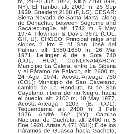
m, 29-30 Jun 1922, Killip 7769 (GH,
NY); El Tambo, alt. 2000 m, 25 Sep
1939, Sneidern 2188 (F, US). CESAR:
Sierra Nevada de Santa Marta, along
río Donachui, between Sogrome and
Sacarecungüe, alt. 1742 m, 9 May
1974, Plowman & Davis 3671 (COL,
GH, U). CHOCO: Principal ridge and
slopes 2 km E of San José del
Palmar, alt. 1550-1650 m, 26 Mar
1971, Lellinger & de la Sota 740
(COL, HUA). CUNDINAMARCA:
Municipio La Calera, entre La Siberia
y el Páramo de Palacio, alt. 2600 m,
24 Ago 1974, Acosta-Arteaga 780
(COL); Municipio de San Cayetano,
camino de La Hondura, N de San
Cayetano, ribera del río Negro, hacia
el pueblo, alt. 2100 m, 19 May 1977,
Acosta-Arteaga 1203 (B, COL);
Tequendama, alt. 2400 m, 3 Feb
1976, André 962 (NY); Camino
Nacional de Gacheta, alt. 2400 m, 5
Ene 1920, Ariste A 471 (GH); E de los
Páramos de Guasca hacia Gacheta,