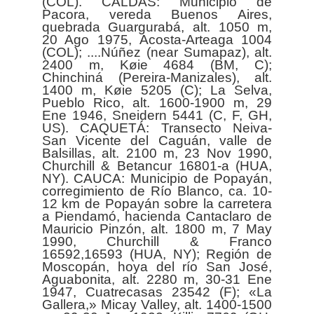
(COL). CALDAS: Municipio de
Pacora, vereda Buenos Aires,
quebrada Guargurabá, alt. 1050 m,
20 Ago 1975, Acosta-Arteaga 1004
(COL); ....Núñez (near Sumapaz), alt.
2400 m, Køie 4684 (BM, C);
Chinchiná (Pereira-Manizales), alt.
1400 m, Køie 5205 (C); La Selva,
Pueblo Rico, alt. 1600-1900 m, 29
Ene 1946, Sneidern 5441 (C, F, GH,
US). CAQUETÁ: Transecto Neiva-
San Vicente del Caguán, valle de
Balsillas, alt. 2100 m, 23 Nov 1990,
Churchill & Betancur 16801-a (HUA,
NY). CAUCA: Municipio de Popayán,
corregimiento de Río Blanco, ca. 10-
12 km de Popayán sobre la carretera
a Piendamó, hacienda Cantaclaro de
Mauricio Pinzón, alt. 1800 m, 7 May
1990, Churchill & Franco
16592,16593 (HUA, NY); Región de
Moscopán, hoya del río San José,
Aguabonita, alt. 2280 m, 30-31 Ene
1947, Cuatrecasas 23542 (F); «La
Gallera,» Micay Valley, alt. 1400-1500