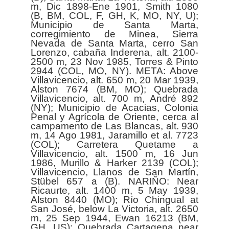
m, Dic 1898-Ene 1901, Smith 1080
(B, BM, COL, F, GH, K, MO, NY, U);
Municipio de Santa Marta,
corregimiento de Minea, Sierra
Nevada de Santa Marta, cerro San
Lorenzo, cabaña Inderena, alt. 2100-
2500 m, 23 Nov 1985, Torres & Pinto
2944 (COL, MO, NY). META: Above
Villavicencio, alt. 650 m, 20 Mar 1939,
Alston 7674 (BM, MO); Quebrada
Villavicencio, alt. 700 m, André 892
(NY); Municipio de Acacias, Colonia
Penal y Agrícola de Oriente, cerca al
campamento de Las Blancas, alt. 930
m, 14 Ago 1981, Jaramillo et al. 7723
(COL); Carretera Quetame a
Villavicencio, alt. 1500 m, 16 Jun
1986, Murillo & Harker 2139 (COL);
Villavicencio, Llanos de San Martín,
Stübel 657 a (B). NARIÑO: Near
Ricaurte, alt. 1400 m, 5 May 1939,
Alston 8440 (MO); Río Chingual at
San José, below La Victoria, alt. 2650
m, 25 Sep 1944, Ewan 16213 (BM,
GH, US); Quebrada Cartagena near