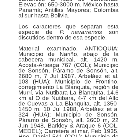
Elevación: 650-3000 m. México hasta
Panamá; Antillas Mayores; Colombia
al sur hasta Bolivia.
Los caracteres que separan esta
especie de
P. navarrensis
son
discutidos dentro de esa especie.
Material examinado. ANTIOQUIA:
Municipio de Nariño, abajo de la
cabecera municipal, alt. 1420 m,
Acosta-Arteaga 767 (COL); Municipio
de Sonsón, Páramo de Sonsón, alt.
2680 m, 7 Jul 1987, Arbeláez et al.
103 (HUA); Municipio de Frontino,
corregimiento La Blanquita, región de
Murrí, vía Nutibara-La Blanquita, 14.6
km al O de Nutibara, 4-7 km del Alto
de Cuevas a La Blanquita, alt. 1350-
1450 m, 10 Jul 1988, Arbeláez et al
324 (HUA); Municipio de Sonsón,
Páramo de Sonsón, alt. 2600 m, 22
Jun 1948, Barkley & Araque 6 (COL,
MEDEL); Carretera al mar, Feb 1935,
Hno. Daniel 541 (COL); Municipio de