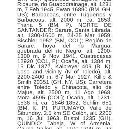
Ricaurte, río Guabodrainage, alt. 1231
m, 7 Feb 1945, Ewan 16890 (BM, GH,
US); Barbacoas, entre Túquerres y
Barbacoas, alt. 2000 m, ca. 1853,
Triana 5 (BM, P). NORTE DE
SANTANDER: Sarare, Santa Librada,
alt. 1300-1600 m, 24-25 Mar 1959,
Bischler 1952 (BM, COL); Región de
Sarare, hoya del río Margua,
quebrada del río Negro, alt. 1200-
1300 m, 9 Nov 1941, Cuatrecasas
12920 (COL, F); Ocaña, alt. 1384 m,
15 Dic 1877, Kalbreyer 409 (B, K);
Loso and vicinity (N of Toledo), alt.
2200-2400 m, 6-7 Mar 1927, Killip &
Smith 20351 (GH, NY, US); Carretera
entre Toledo y Chinacota, alto de
Majue, alt. 2500 m, 11 Ago 1968,
Mora 4595 (COL); Ocaña, alt. 1231-
1538 ni, ca. 1846-1852, Schlim 651
(BM, K, P). PUTUMAYO: Valle de
Sibundoy, 2.5 km SE Colón, alt. 2200
m, 16 Jul 1963, Bristol 1235 (GH).
QUINDÍO: Tabeja, W of Armenia,
Cauca Valley, alt. 1100-1300 m, 23