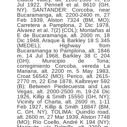
Jul 1922, Pennell et al. 8610 (GH,
NY). SANTANDER: Corcoba, near
Bucaramanga, alt. 2200-2400 m, 27
Feb 1939, Alston 7324 (BM, MO);
Carretera a Pamplona, 2 Dic 1978,
Alvarez et al. 7(2) (COL); Montañas al
E de Bucaramanga, alt. 2000 m, 18
Dic 1948, Araque & Barkley 18 S 345
(MEDEL); Highway from
Bucaramanga to Pamplona, alt. 1846
m, 14 Jul 1968, Barkley 38 C 204
(GH); Municipio de Tona;
corregimiento Corcoba, vereda La
Mariana, alt. 2200 m, 5 May 1983,
Croat 56542 (MO); Perico, alt. 2615-
2770 m, 22 Ene 1878, Kalbreyer 592
(B); Between Piedecuesta and Las
Vegas, alt. 2000-2500 m, 19-24 Dic
1926, Killip & Smith 15550 (GH, NY);
Vicinity of Charta, alt. 2600 m, 1-11
Feb 1927, Killip & Smith 18847 (BM,
C, GH, NY). TOLIMA: Quindío road,
alt. 2600 m, 27 Mar 1939, Alston 7748
(MO); Río Coello, André K 194 (NY);