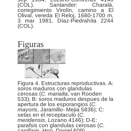
(COL). Santander: Charalá,
corregimiento Virolín, camino a El
Olival, vereda El Reloj, 1680-1700 m,
3 mar 1981, Díaz-Piedrahíta 2244
Figuras
Figura 4. Estructuras reproductivas. A:
soros maduros con glandulas
cerosas (
C. marialta
, van Rooden
533); B: soros maduros despues de la
apertura de los esporangios (
C.
mayoris
, Jaramillo- Mejia 5836); C:
setas en el receptaculo (
C.
meridensis
, Lozano 4146); D-E:
parafsis con glandulas cerosas (
C.
capillaris
, Hno. Daniel 609).