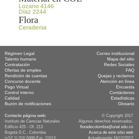
Lozano 4146
Díaz 2244
Flora
Ceradenia
Régimen Legal
Correo institucional
Talento humano
Mapa del sitio
Contratación
Redes Sociales
Ofertas de empleo
FAQ
Rendición de cuentas
Quejas y reclamos
Concurso docente
Atención en línea
Pago Virtual
Encuesta
Control interno
Contáctenos
Calidad
Estadísticas
Buzón de notificaciones
Glosario
Contacto página web:
© Copyright 2017
Instituto de Ciencias Naturales
Algunos derechos reservados.
Edificio 425 - Of. 213
floradecolombia@unal.edu.co
Bogotá D.C., Colombia
Acerca de este sitio web
(+57 1) 316 5000 Ext. 11513
Actualización:18/12/2017