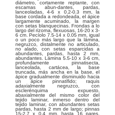
diámetro, cortamente reptante, con
escamas abun-dantes, pardas,
lanceoladas, 4-6 x 0.2-0.3 mm, la
base cordada a redondeada, el ápice
largamente acuminado, la margen
con setas blanquecinas. Frondas a lo
largo del rizoma, flexuosas, 16-20 x 3-
6 cm. Pecíolo 7.5-14 x 0.05 mm, igual
o un poco más largo que la lámina,
negruzco, distalmente no articulado,
no alado, con setas esparcidas a
abundantes, pardas, hasta 2 mm,
abundantes. Lámina 5.5-10 x 3-6 cm,
profundamente pinnatisecta,
lanceolada, cartácea, la base
truncada, más ancha en la base, el
ápice gradualmente disminuido hacia
un ápice pinnatífido; raquis
adaxialmente negruzco, con
esclerénquima expuesto,
abaxialmente del mismo color del
tejido laminar, inmerso dentro del
tejido laminar, con abundantes setas
pardas, hasta 2 mm de largo; pinnas
15-2.7 x 0.4 mm, hasta 16 pares,