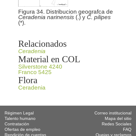
Figura 34. Distribucion geografca de
Ceradenia
narinensis
(.) y
C. pilipes
(*).
Relacionados
Ceradenia
Material en COL
Silverstone 4240
Franco 5425
Flora
Ceradenia
Régimen Legal
Correo institucional
Talento humano
Mapa del sitio
Contratación
Redes Sociales
Ofertas de empleo
FAQ
Rendición de cuentas
Quejas y reclamos