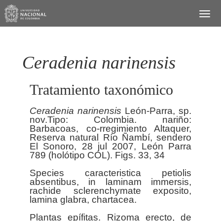
Ceradenia narinensis
Tratamiento taxonómico
Ceradenia
narinensis
León-Parra, sp.
nov.Tipo: Colombia. nariño:
Barbacoas, co-rregimiento Altaquer,
Reserva natural Río Ñambí, sendero
El Sonoro, 28 jul 2007, León Parra
789 (holótipo COL). Figs. 33, 34
Species caracteristica petiolis
absentibus, in laminam immersis,
rachide sclerenchymate exposito,
lamina glabra, chartacea.
Plantas epífitas. Rizoma erecto, de