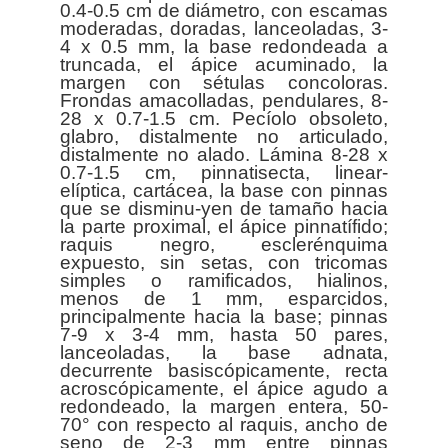
0.4-0.5 cm de diámetro, con escamas
moderadas, doradas, lanceoladas, 3-
4 x 0.5 mm, la base redondeada a
truncada, el ápice acuminado, la
margen con sétulas concoloras.
Frondas amacolladas, pendulares, 8-
28 x 0.7-1.5 cm. Pecíolo obsoleto,
glabro, distalmente no articulado,
distalmente no alado. Lámina 8-28 x
0.7-1.5 cm, pinnatisecta, linear-
elíptica, cartácea, la base con pinnas
que se disminu-yen de tamaño hacia
la parte proximal, el ápice pinnatífido;
raquis negro, esclerénquima
expuesto, sin setas, con tricomas
simples o ramificados, hialinos,
menos de 1 mm, esparcidos,
principalmente hacia la base; pinnas
7-9 x 3-4 mm, hasta 50 pares,
lanceoladas, la base adnata,
decurrente basiscópicamente, recta
acroscópicamente, el ápice agudo a
redondeado, la margen entera, 50-
70° con respecto al raquis, ancho de
seno de 2-3 mm entre pinnas