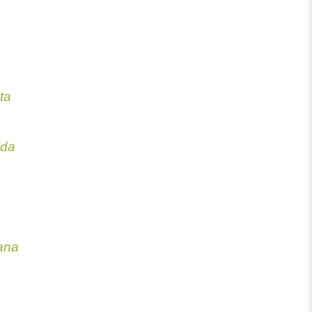
ta
ida
iana