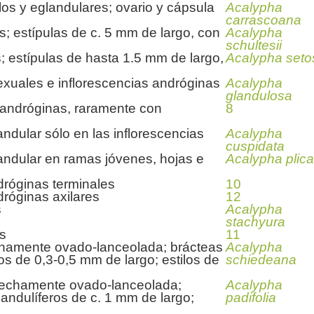
los y eglandulares; ovario y cápsula
Acalypha
s
carrascoana
s; estípulas de c. 5 mm de largo, con
Acalypha
schultesii
s; estípulas de hasta 1.5 mm de largo,
Acalypha seto
exuales e inflorescencias andróginas
Acalypha
glandulosa
s andróginas, raramente con
8
s
ndular sólo en las inflorescencias
Acalypha
cuspidata
andular en ramas jóvenes, hojas e
Acalypha plica
dróginas terminales
10
dróginas axilares
12
s
Acalypha
stachyura
os
11
nchamente ovado-lanceolada; brácteas
Acalypha
ros de 0,3-0,5 mm de largo; estilos de
schiedeana
strechamente ovado-lanceolada;
Acalypha
landulíferos de c. 1 mm de largo;
padifolia