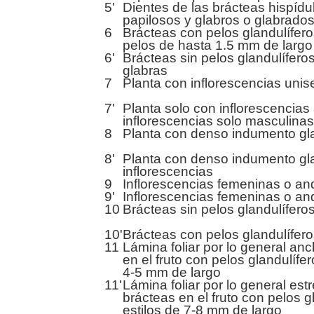
5'
Dientes de las brácteas hispídu
papilosos y glabros o glabrado
6
Brácteas con pelos glandulífero
pelos de hasta 1.5 mm de largo
6'
Brácteas sin pelos glandulífero
glabras
7
Planta con inflorescencias unis
7'
Planta solo con inflorescencia
inflorescencias solo masculina
8
Planta con denso indumento gla
8'
Planta con denso indumento gl
inflorescencias
9
Inflorescencias femeninas o an
9'
Inflorescencias femeninas o an
10
Brácteas sin pelos glandulífero
10'
Brácteas con pelos glandulífer
11
Lámina foliar por lo general a
en el fruto con pelos glandulífe
4-5 mm de largo
11'
Lámina foliar por lo general e
brácteas en el fruto con pelos g
estilos de 7-8 mm de largo