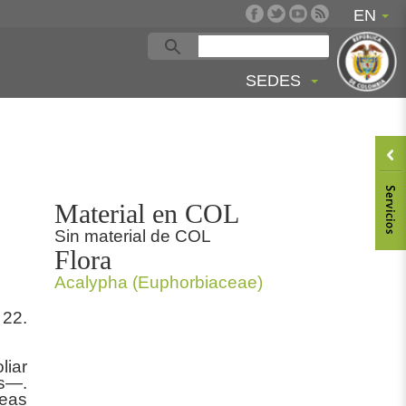
EN
SEDES
Material en COL
Sin material de COL
Flora
Acalypha (Euphorbiaceae)
 22.
liar
s—.
teas