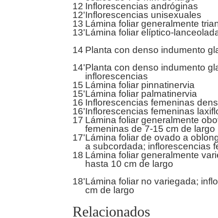
12
Inflorescencias andróginas
12'
Inflorescencias unisexuales
13
Lámina foliar generalmente tria
13'
Lámina foliar elíptico-lanceola
14
Planta con denso indumento gla
14'
Planta con denso indumento gl
inflorescencias
15
Lámina foliar pinnatinervia
15'
Lámina foliar palmatinervia
16
Inflorescencias femeninas densi
16'
Inflorescencias femeninas laxiflo
17
Lámina foliar generalmente ob
femeninas de 7-15 cm de largo
17'
Lámina foliar de ovado a oblo
a subcordada; inflorescencias 
18
Lámina foliar generalmente var
hasta 10 cm de largo
18'
Lámina foliar no variegada; in
cm de largo
Relacionados