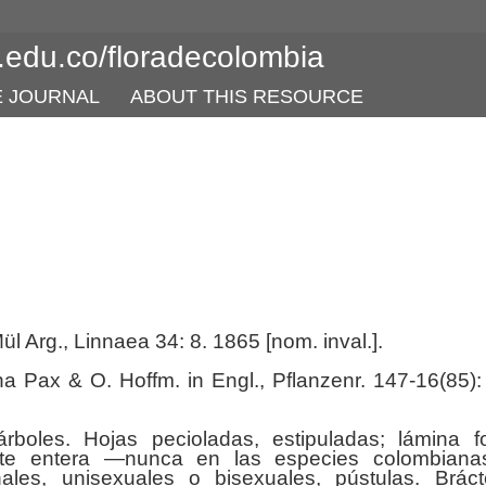
l.edu.co/floradecolombia
E JOURNAL
ABOUT THIS RESOURCE
 Arg., Linnaea 34: 8. 1865 [nom. inval.].
 Pax & O. Hoffm. in Engl., Pflanzenr. 147-16(85):
boles. Hojas pecioladas, estipuladas; lámina fo
nte entera —nunca en las especies colombiana
inales, unisexuales o bisexuales, pústulas. Brác