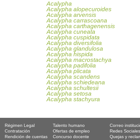
Acalypha
Acalypha alopecuroides
Acalypha arvensis
Acalypha carrascoana
Acalypha carthagenensis
Acalypha cuneata
Acalypha cuspidata
Acalypha diversifolia
Acalypha glandulosa
Acalypha hispida
Acalypha macrostachya
Acalypha padifolia
Acalypha plicata
Acalypha scandens
Acalypha schiedeana
Acalypha schultesii
Acalypha setosa
Acalypha stachyura
Régimen Legal
Talento humano
Correo instituc
Contratación
Ofertas de empleo
Redes Sociale
Rendición de cuentas
Concurso docente
Quejas y recl