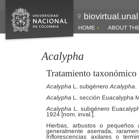
biovirtual.una
HOME
ABOUT TH
Acalypha
Tratamiento taxonómico
Acalypha
L. subgénero
Acalypha
.
Acalypha
L. sección Euacalypha Mül
Acalypha
L. subgénero Euacalypha
1924 [nom. inval.].
Hierbas, arbustos o pequeños ár
generalmente aserrada, rarame
Inflorescencias axilares o term