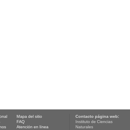
ional
Mapa del sitio
Contacto página web:
s
FAQ
Instituto de Ciencias
amos
Atención en línea
Naturales