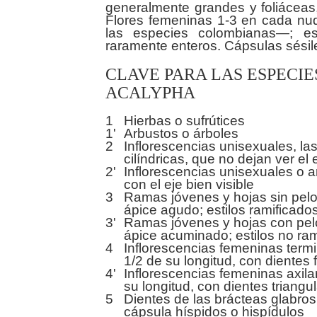
generalmente grandes y foliáceas,
Flores femeninas 1-3 en cada nud
las especies colombianas—; esti
CLAVE PARA LAS ESPECI
ACALYPHA
1
Hierbas o sufrútices
1'
Arbustos o árboles
2
Inflorescencias unisexuales, la
cilíndricas, que no dejan ver el 
2'
Inflorescencias unisexuales o a
con el eje bien visible
3
Ramas jóvenes y hojas sin pelos
ápice agudo; estilos ramificado
3'
Ramas jóvenes y hojas con pelos
ápice acuminado; estilos no ra
4
Inflorescencias femeninas term
1/2 de su longitud, con dientes f
4'
Inflorescencias femeninas axila
su longitud, con dientes triangu
5
Dientes de las brácteas glabros
cápsula híspidos o hispídulos