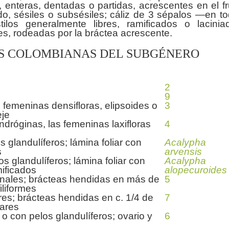
 enteras, dentadas o partidas, acrescentes en el fr
o, sésiles o subsésiles; cáliz de 3 sépalos —en t
los generalmente libres, ramificados o lacinia
ES COLOMBIANAS DEL SUBGÉNERO
2
9
s femeninas densifloras, elipsoides o
3
eje
ndróginas, las femeninas laxifloras
4
 glandulíferos; lámina foliar con
Acalypha
s
arvensis
 glandulíferos; lámina foliar con
Acalypha
mificados
alopecuroides
inales; brácteas hendidas en más de
5
iliformes
res; brácteas hendidas en c. 1/4 de
7
lares
 o con pelos glandulíferos; ovario y
6