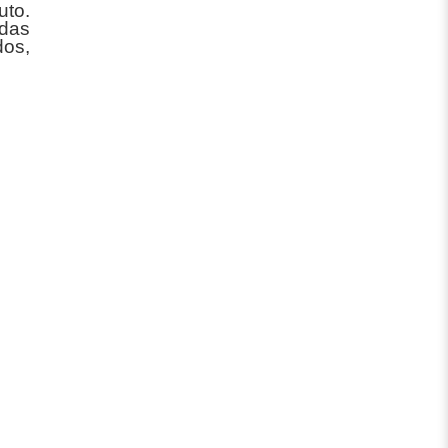
uto.
odas
dos,