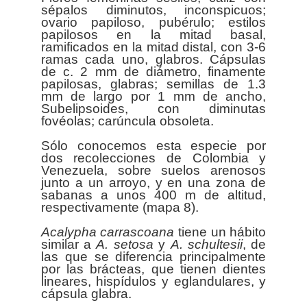
sépalos diminutos, inconspicuos;
ovario papiloso, pubérulo; estilos
papilosos en la mitad basal,
ramificados en la mitad distal, con 3-6
ramas cada uno, glabros. Cápsulas
de c. 2 mm de diámetro, finamente
papilosas, glabras; semillas de 1.3
mm de largo por 1 mm de ancho,
Subelipsoides, con diminutas
fovéolas; carúncula obsoleta.
Sólo conocemos esta especie por
dos recolecciones de Colombia y
Venezuela, sobre suelos arenosos
junto a un arroyo, y en una zona de
sabanas a unos 400 m de altitud,
respectivamente (mapa 8).
Acalypha
carrascoana
tiene un hábito
similar a
A. setosa
y
A. schultesii
, de
las que se diferencia principalmente
por las brácteas, que tienen dientes
lineares, hispídulos y eglandulares, y
cápsula glabra.