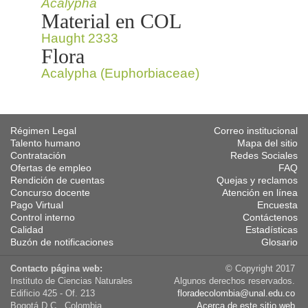
Acalypha
Material en COL
Haught 2333
Flora
Acalypha (Euphorbiaceae)
Régimen Legal
Correo institucional
Talento humano
Mapa del sitio
Contratación
Redes Sociales
Ofertas de empleo
FAQ
Rendición de cuentas
Quejas y reclamos
Concurso docente
Atención en línea
Pago Virtual
Encuesta
Control interno
Contáctenos
Calidad
Estadísticas
Buzón de notificaciones
Glosario
Contacto página web:
© Copyright 2017
Instituto de Ciencias Naturales
Algunos derechos reservados.
Edificio 425 - Of. 213
floradecolombia@unal.edu.co
Bogotá D.C., Colombia
Acerca de este sitio web