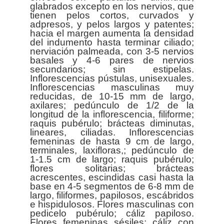
glabrados excepto en los nervios, que
tienen pelos cortos, curvados y
adpresos, y pelos largos y patentes;
hacia el margen aumenta la densidad
del indumento hasta terminar ciliado;
nerviación palmeada, con 3-5 nervios
basales y 4-6 pares de nervios
secundarios; sin estipelas.
Inflorescencias pústulas, unisexuales.
Inflorescencias masculinas muy
reducidas, de 10-15 mm de largo,
axilares; pedúnculo de 1/2 de la
longitud de la inflorescencia, filiforme;
raquis pubérulo; brácteas diminutas,
lineares, ciliadas. Inflorescencias
femeninas de hasta 9 cm de largo,
terminales, laxifloras,; pedúnculo de
1-1.5 cm de largo; raquis pubérulo;
flores solitarias; brácteas
acrescentes, escindidas casi hasta la
base en 4-5 segmentos de 6-8 mm de
largo, filiformes, papilosos, escábridos
e hispidulosos. Flores masculinas con
pedicelo pubérulo; cáliz papiloso.
Flores femeninas sésiles; cáliz con