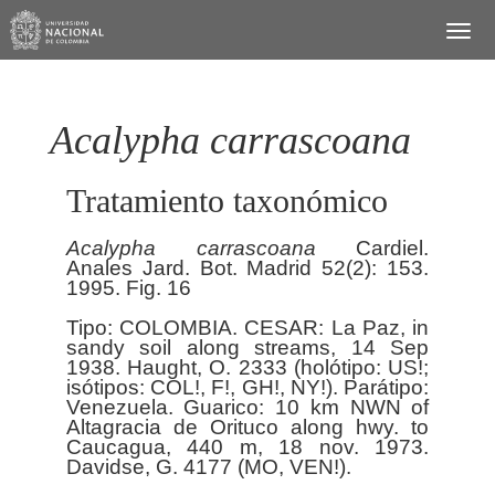
Acalypha carrascoana
Tratamiento taxonómico
Acalypha
carrascoana
Cardiel.
Anales Jard. Bot. Madrid 52(2): 153.
1995. Fig. 16
Tipo: COLOMBIA. CESAR: La Paz, in
sandy soil along streams, 14 Sep
1938. Haught, O. 2333 (holótipo: US!;
isótipos: COL!, F!, GH!, NY!). Parátipo:
Venezuela. Guarico: 10 km NWN of
Altagracia de Orituco along hwy. to
Caucagua, 440 m, 18 nov. 1973.
Davidse, G. 4177 (MO, VEN!).