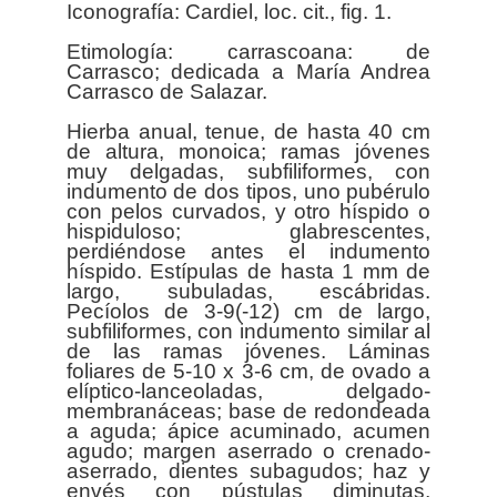
Iconografía: Cardiel, loc. cit., fig. 1.
Etimología: carrascoana: de
Carrasco; dedicada a María Andrea
Carrasco de Salazar.
Hierba anual, tenue, de hasta 40 cm
de altura, monoica; ramas jóvenes
muy delgadas, subfiliformes, con
indumento de dos tipos, uno pubérulo
con pelos curvados, y otro híspido o
hispiduloso; glabrescentes,
perdiéndose antes el indumento
híspido. Estípulas de hasta 1 mm de
largo, subuladas, escábridas.
Pecíolos de 3-9(-12) cm de largo,
subfiliformes, con indumento similar al
de las ramas jóvenes. Láminas
foliares de 5-10 x 3-6 cm, de ovado a
elíptico-lanceoladas, delgado-
membranáceas; base de redondeada
a aguda; ápice acuminado, acumen
agudo; margen aserrado o crenado-
aserrado, dientes subagudos; haz y
envés con pústulas diminutas,