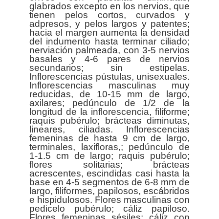
glabrados excepto en los nervios, que
tienen pelos cortos, curvados y
adpresos, y pelos largos y patentes;
hacia el margen aumenta la densidad
del indumento hasta terminar ciliado;
nerviación palmeada, con 3-5 nervios
basales y 4-6 pares de nervios
secundarios; sin estipelas.
Inflorescencias pústulas, unisexuales.
Inflorescencias masculinas muy
reducidas, de 10-15 mm de largo,
axilares; pedúnculo de 1/2 de la
longitud de la inflorescencia, filiforme;
raquis pubérulo; brácteas diminutas,
lineares, ciliadas. Inflorescencias
femeninas de hasta 9 cm de largo,
terminales, laxifloras,; pedúnculo de
1-1.5 cm de largo; raquis pubérulo;
flores solitarias; brácteas
acrescentes, escindidas casi hasta la
base en 4-5 segmentos de 6-8 mm de
largo, filiformes, papilosos, escábridos
e hispidulosos. Flores masculinas con
pedicelo pubérulo; cáliz papiloso.
Flores femeninas sésiles; cáliz con