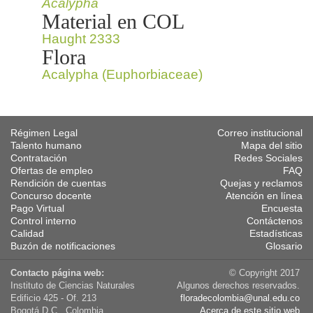
Acalypha
Material en COL
Haught 2333
Flora
Acalypha (Euphorbiaceae)
Régimen Legal
Correo institucional
Talento humano
Mapa del sitio
Contratación
Redes Sociales
Ofertas de empleo
FAQ
Rendición de cuentas
Quejas y reclamos
Concurso docente
Atención en línea
Pago Virtual
Encuesta
Control interno
Contáctenos
Calidad
Estadísticas
Buzón de notificaciones
Glosario
Contacto página web:
© Copyright 2017
Instituto de Ciencias Naturales
Algunos derechos reservados.
Edificio 425 - Of. 213
floradecolombia@unal.edu.co
Bogotá D.C., Colombia
Acerca de este sitio web