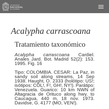
Acalypha carrascoana
Tratamiento taxonómico
Acalypha
carrascoana
Cardiel.
Anales Jard. Bot. Madrid 52(2): 153.
1995. Fig. 16
Tipo: COLOMBIA. CESAR: La Paz, in
sandy soil along streams, 14 Sep
1938. Haught, O. 2333 (holótipo: US!;
isótipos: COL!, F!, GH!, NY!). Parátipo:
Venezuela. Guarico: 10 km NWN of
Altagracia de Orituco along hwy. to
Caucagua, 440 m, 18 nov. 1973.
Davidse, G. 4177 (MO, VEN!).