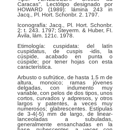
Caracas". Lectótipo designado por
HOWARD (1989): lámina 243 in
Jacq., Pl. Hort. Schonbr. 2. 1797.
Iconografía: Jacq., Pl. Hort. Schonbr.
2: t. 243. 1797; Steyerm. & Huber, FI.
Ávila, lám. 121c. 1978.
Etimología: cuspidata: del latín
cuspidatus, de cuspis -idis, la
cúspide, acabado en punta o
cúspide; por tener hojas con esta
característica.
Arbusto o sufrútice, de hasta 1.5 m de
altura, monoico; ramas jóvenes
delgadas, con indumento muy
variable, con pelos de dos tipos, unos
cortos, curvados y adpresos, y otros
largos y patentes, a veces muy
numerosos; glabrescentes. Estípulas
de 3-4(-5) mm de largo, de linear-
lanceoladas a subuladas,
generalmente ensanchadas en la
base, pubescentes, a veces con