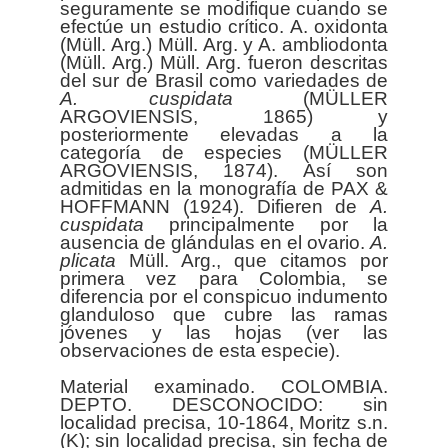
seguramente se modifique cuando se
efectúe un estudio crítico. A. oxidonta
(Müll. Arg.) Müll. Arg. y A. ambliodonta
(Müll. Arg.) Müll. Arg. fueron descritas
del sur de Brasil como variedades de
A. cuspidata
(MÜLLER
ARGOVIENSIS, 1865) y
posteriormente elevadas a la
categoría de especies (MÜLLER
ARGOVIENSIS, 1874). Así son
admitidas en la monografía de PAX &
HOFFMANN (1924). Difieren de
A.
cuspidata
principalmente por la
ausencia de glándulas en el ovario.
A.
plicata
Müll. Arg., que citamos por
primera vez para Colombia, se
diferencia por el conspicuo indumento
glanduloso que cubre las ramas
jóvenes y las hojas (ver las
observaciones de esta especie).
Material examinado. COLOMBIA.
DEPTO. DESCONOCIDO: sin
localidad precisa, 10-1864, Moritz s.n.
(K); sin localidad precisa, sin fecha de