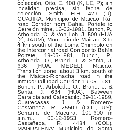
colección, Otto, E. 408 (K, LE, P); sin
localidad precisa, sin fecha de
colección, Smith, H.H. 429 (U).
GUAJIRA: Municipio de Maicao. Rail
road Corridor from Bahía, Portete to
Cerrejón mine, 16-03-1981. Bunch, P.,
Arboleda, O. & Von Loh, J. 509 (HUA
[2], JAUM); Municipio de Maicao. 3 to
4 km south of the Loma Chimbolo on
the Intercor rial road Corridor to Bahía
Portete, 19-05-1981, Bunch, P.,
Arboleda, O., Brand, J. & Santa, J.
636 (HUA, MEDEL); Maicao.
Transition zone, about 3 km. south of
the Maicao-Riohacha road in the
Intercor rail road Corridor, 19-05-1981,
Bunch, P., Arboleda, O., Brand, J. &
Santa, J. 684 (HUA); Between
Carraipía and Calabacito, 29-11-1959,
Cuatrecasas, J. & Romero-
Castañeda, R. 25509 (COL, US);
Serranía de Macuira, 100-600 m
s.n.m., 03-12-1953, Romero-
Castañeda, R. 4484 (COL).
MAGDALENA: Municipio de Santa