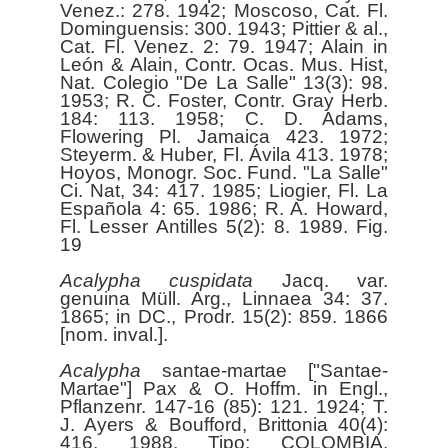
Venez.: 278. 1942; Moscoso, Cat. Fl.
Dominguensis: 300. 1943; Pittier & al.,
Cat. Fl. Venez. 2: 79. 1947; Alain in
León & Alain, Contr. Ocas. Mus. Hist,
Nat. Colegio "De La Salle" 13(3): 98.
1953; R. C. Foster, Contr. Gray Herb.
184: 113. 1958; C. D. Adams,
Flowering Pl. Jamaica 423. 1972;
Steyerm. & Huber, Fl. Ávila 413. 1978;
Hoyos, Monogr. Soc. Fund. "La Salle"
Ci. Nat, 34: 417. 1985; Liogier, Fl. La
Española 4: 65. 1986; R. A. Howard,
Fl. Lesser Antilles 5(2): 8. 1989. Fig.
19
Acalypha
cuspidata
Jacq. var.
genuina Müll. Arg., Linnaea 34: 37.
1865; in DC., Prodr. 15(2): 859. 1866
[nom. inval.].
Acalypha
santae-martae ["Santae-
Martae"] Pax & O. Hoffm. in Engl.,
Pflanzenr. 147-16 (85): 121. 1924; T.
J. Ayers & Boufford, Brittonia 40(4):
416. 1988. Tipo: COLOMBIA.