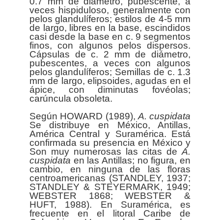
0.7 mm de diámetro, pubescente, a
veces hispiduloso, generalmente con
pelos glandulíferos; estilos de 4-5 mm
de largo, libres en la base, escindidos
casi desde la base en c. 9 segmentos
finos, con algunos pelos dispersos.
Cápsulas de c. 2 mm de diámetro,
pubescentes, a veces con algunos
pelos glandulíferos; Semillas de c. 1.3
mm de largo, elipsoides, agudas en el
ápice, con diminutas fovéolas;
carúncula obsoleta.
Según HOWARD (1989),
A. cuspidata
Se distribuye en México, Antillas,
América Central y Suramérica. Está
confirmada su presencia en México y
Son muy numerosas las citas de
A.
cuspidata
en las Antillas; no figura, en
cambio, en ninguna de las floras
centroamericanas (STANDLEY, 1937;
STANDLEY & STEYERMARK, 1949;
WEBSTER 1868; WEBSTER &
HUFT, 1988). En Suramérica, es
frecuente en el litoral Caribe de