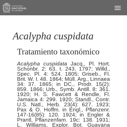
Acalypha cuspidata
Tratamiento taxonómico
Acalypha
cuspidata
Jacq., Pl. Hort.
Schonbr. 2: 63. t. 243. 1797; Willd.,
Spec. Pl. 4: 524. 1805; Griseb., Fl.
Brit. W. I. 48. 1864; Müll. Arg., Linnaea
34: 37. 1865; in DC., Prodr. 15(2):
859. 1866; Urb., Symb. Antill. 8: 361.
1920; H. S. Fawcett & Rendle, Fl.
Jamaica 4: 299. 1920; Standl., Contr.
U.S. Natl., Herb. 23(4): 627. 1923;
Pax & O. Hoffm. in Engl., Pflanzenr.
147-16(85): 120. 1924; in Engler &
Prantl, Pflanzenfam. 19c: 138. 1931;
L. Williams, Explor. Bot. Guayana