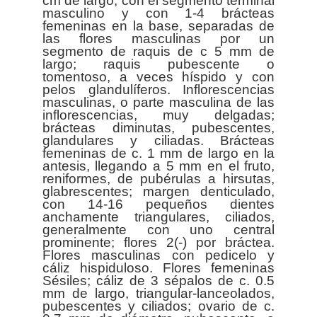
cm de largo, con el segmento terminal
masculino y con 1-4 brácteas
femeninas en la base, separadas de
las flores masculinas por un
segmento de raquis de c 5 mm de
largo; raquis pubescente o
tomentoso, a veces híspido y con
pelos glandulíferos. Inflorescencias
masculinas, o parte masculina de las
inflorescencias, muy delgadas;
brácteas diminutas, pubescentes,
glandulares y ciliadas. Brácteas
femeninas de c. 1 mm de largo en la
antesis, llegando a 5 mm en el fruto,
reniformes, de pubérulas a hirsutas,
glabrescentes; margen denticulado,
con 14-16 pequeños dientes
anchamente triangulares, ciliados,
generalmente con uno central
prominente; flores 2(-) por bráctea.
Flores masculinas con pedicelo y
cáliz hispiduloso. Flores femeninas
Sésiles; cáliz de 3 sépalos de c. 0.5
mm de largo, triangular-lanceolados,
pubescentes y ciliados; ovario de c.