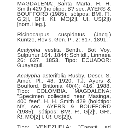
MAGDALENA: Santa Marta, H. H.
Smith 429 (holótipo: B? sec. AYERS &
BOUFFORD (1985); isótipos: BM!, F!,
G[2]!, GH!, K!, MO[2]!, U!, US[2]!)
[nom. illeg.].
Ricinocarpus cuspidatus (Jacq.)
Kuntze, Revis. Gen. Pl. 2: 617. 1891.
Acalypha
vestita Benth., Bot Voy.
Sulpuhur 164. 1844; Schltdl., Linnaea
26: 637. 1853. Tipo: ECUADOR:
Guayaquil.
Acalypha
asterifolia Rusby, Descr. S.
Amer. Pl.: 48. 1920; T.J. Ayers &
Boufford, Brittonia 40(4): 416. 1988.
Tipo: COLOMBIA. MAGDALENA:
"Specimen collected near Masinga,
400 feet". H. H. Smith 429 (holótipo:
NY, sec. AYERS & BOUFFORD
(1985); isótipos: BM!, F!, G[2]!, GH!,
K!, MO[2] I, U!, US[2]!).
Tipo: VENEZUELA: "Crescit ad