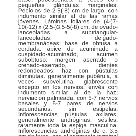
pequeñas glándulas marginales.
Pecíolos de 2-5(-8) cm de largo, con
indumento similar al de las ramas
jóvenes. Láminas foliares de (4-)7-
10(-12) x (2.5-)3.5-5(-8) cm, de ovado-
lanceoladas a subtriangular-
lanceoladas, delgado-
membranáceas; base de obtusa a
cordada, ápice de acuminado a
cuspidado-acuminado, acumen
subobtuso; margen aserrado o
crenado-aserrado, dientes
redondeados; haz con pústulas
diminutas, generalmente pubérula, a
veces subvelutina, glabrescente
excepto en los nervios; envés con
indumento similar al de la haz;
nerviación palmeada, con 5-7 nervios
basales y 5-7 pares de nervios
secundarios; sin estipelas.
Inflorescencias pústulas, axilares,
generalmente andróginas, sésiles,
raramente toda la espiga masculina.
Inflorescencias andróginas de c. 3.5