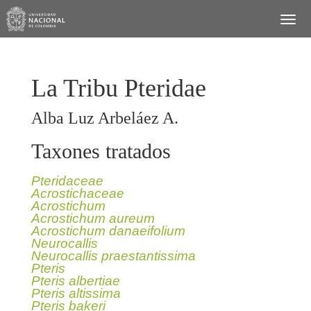
La Tribu Pteridae
Alba Luz Arbeláez A.
Taxones tratados
Pteridaceae
Acrostichaceae
Acrostichum
Acrostichum aureum
Acrostichum danaeifolium
Neurocallis
Neurocallis praestantissima
Pteris
Pteris albertiae
Pteris altissima
Pteris bakeri