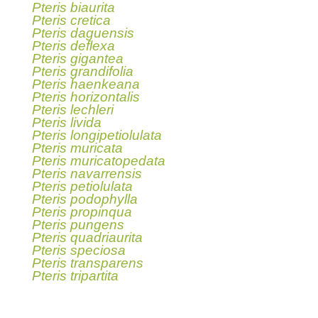
Pteris biaurita
Pteris cretica
Pteris daguensis
Pteris deflexa
Pteris gigantea
Pteris grandifolia
Pteris haenkeana
Pteris horizontalis
Pteris lechleri
Pteris livida
Pteris longipetiolulata
Pteris muricata
Pteris muricatopedata
Pteris navarrensis
Pteris petiolulata
Pteris podophylla
Pteris propinqua
Pteris pungens
Pteris quadriaurita
Pteris speciosa
Pteris transparens
Pteris tripartita