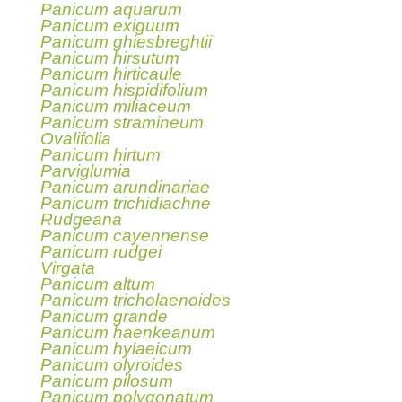
Panicum aquarum
Panicum exiguum
Panicum ghiesbreghtii
Panicum hirsutum
Panicum hirticaule
Panicum hispidifolium
Panicum miliaceum
Panicum stramineum
Ovalifolia
Panicum hirtum
Parviglumia
Panicum arundinariae
Panicum trichidiachne
Rudgeana
Panicum cayennense
Panicum rudgei
Virgata
Panicum altum
Panicum tricholaenoides
Panicum grande
Panicum haenkeanum
Panicum hylaeicum
Panicum olyroides
Panicum pilosum
Panicum polygonatum