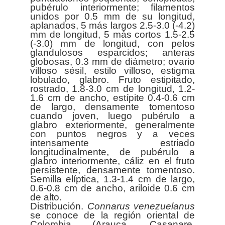
pubérulo interiormente; filamentos
unidos por 0.5 mm de su longitud,
aplanados, 5 más largos 2.5-3.0 (-4.2)
mm de longitud, 5 más cortos 1.5-2.5
(-3.0) mm de longitud, con pelos
glandulosos esparcidos; anteras
globosas, 0.3 mm de diámetro; ovario
villoso sésil, estilo villoso, estigma
lobulado, glabro. Fruto estipitado,
rostrado, 1.8-3.0 cm de longitud, 1.2-
1.6 cm de ancho, estípite 0.4-0.6 cm
de largo, densamente tomentoso
cuando joven, luego pubérulo a
glabro exteriormente, generalmente
con puntos negros y a veces
intensamente estriado
longitudinalmente, de pubérulo a
glabro interiormente, cáliz en el fruto
persistente, densamente tomentoso.
Semilla elíptica, 1.3-1.4 cm de largo,
0.6-0.8 cm de ancho, ariloide 0.6 cm
de alto.
Distribución.
Connarus
venezuelanus
se conoce de la región oriental de
Colombia (Arauca, Casanare,