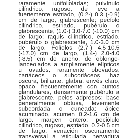
raramente unifolioladas; pulvínulo
cilíndrico, rugoso, de leve a
fuertemente estriado, (0.2-) 0.3 (-0.9)
cm de largo, glabrescente; pecíolo
cilíndrico, estriado, pubérulo o
glabrescente, (1.0-) 3.0-7.0 (-10.0) cm
de largo; raquis cilíndrico, estriado,
pubérulo o glabrescente, 1.0-3.0 cm
de largo. Folíolos (2.7-) 4.5-10.5
(-17.0) cm de largo, (1.4-) 2.0-4.0
(-8.5) cm de ancho, de oblongo-
lanceolados a ampliamente elípticos
u ovados, raramente obovados,
cartáceos o subcoriáceos, haz
oscura, brillante, glabra, envés claro,
opaco, frecuentemente con puntos
glandulares, densamente pubérulo a
glabrescente, pelos adpresos; base
generalmente obtusa, levemente
subcordada o cuneada; ápice
acuminado, acumen 0.2-1.6 cm de
largo, margen entero; peciólulo
cilíndrico, rugoso, estriado, 0.2-0.5 cm
de largo; venación oscuramente
transversal a reticulada, nervadura