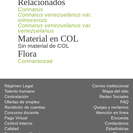
Relacionados
Connarus
Connarus venezuelanus var.
orinocensis
Connarus venezuelanus var.
venezuelanus
Material en COL
Sin material de COL
Flora
Connaraceae
Régimen Legal
Correo institucional
Talento humano
Mapa del sitio
Contratación
Redes Sociales
Ofertas de empleo
FAQ
Rendición de cuentas
Quejas y reclamos
Concurso docente
Atención en línea
Pago Virtual
Encuesta
Control interno
Contáctenos
Calidad
Estadísticas