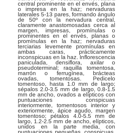
central prominente en el envés, plana
o impresa en la haz; nervaduras
laterales 5-13 pares, formando ángulo
de 50º con la nervadura central,
claramente anastomosadas cerca al
margen, impresas, promínulas o
prominentes en el envés, planas o
promínulas en la haz; nervaduras
terciarias levemente promínulas en
ambas caras, prácticamente
inconspicuas en la haz. Inflorescencia
paniculada, densiflora, axilar o
pseudoterminal; raquilla tomentosa,
marrón o ferrugínea, brácteas
ovadas, tomentosas. Pedicelo
tomentoso, hasta 1.0 mm de largo;
sépalos 2.0-3.5 mm de largo, 0.8-1.5
mm de ancho, ovados a elípticos con
puntuaciones conspicuas
interiormente, tomentosos interior y
exteriormente, ápice agudo, margen
tomentoso; pétalos 4.0-5.5 mm de
largo, 1.2-2.5 mm de ancho, elípticos,
unidos en la parte media, con
puntuaciones pequeñas, conspicuas,