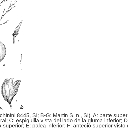
chinini 8445, SI; B-G: Martin S. n., SI). A: parte super
eral; C: espiguilla vista del lado de la gluma inferior; D
 superior; E: palea inferior; F: antecio superior visto 