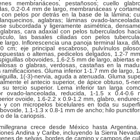
nes membranáceos, pestañosos; cuello glabr
idas, 0.2-0.4 mm de largo, membranáceas y cortam
, con pelos por detrás en la base de la lámina; cu
lanquecinos, aglabras; láminas ovado-lanceolad
ase subcordada y ligeramente asimétrica, densam
a glabras, cara adaxial con pelos tuberculados haci
sculo, las basales ciliadas con pelos tubercul
largo. Inflorescencia una panoja terminal laxa, dif
-30 cm; eje principal escabroso, pulvínulos pilos
 opuestas o alternas, pedicelos delgados, 1.2-7 m
spiguillas obovoides, 1.6-2.5 mm de largo, abiertas e
pilosas o glabras, verdosas, castañas en la madu
s ramificaciones. Gluma inferior 1-1.7 mm de largo, 1
iguilla, 1(-3)-nervia, aguda a atenuada. Gluma supe
talmente el antecio superior, de ápice obtuso, 5-ner
u tercio superior. Lema inferior tan larga com
rior ovado-lanceolada, reducida, 1-1.5 x 0.4-0.6
rior ovoide, 1.6-2.2 x 0.9-1.2 mm, glabro, endurec
 y con micropelos bicelulares en toda su superfi
bovoide, 1.1-1.3 x 0.8-1 mm de ancho; hilo punctifo
o de la cariopsis.
illegrana
crece desde México hasta Argentina.
iones Andina y Caribe, incluyendo la Sierra Nevad
genes de selvas, bordes de camino y campos de cul