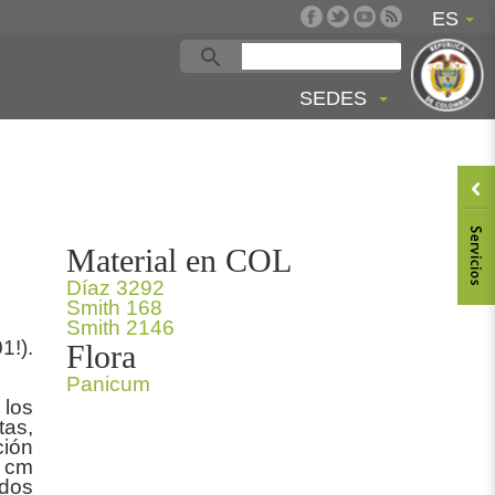
ES
SEDES
Material en COL
Díaz 3292
Smith 168
Smith 2146
1!).
Flora
Panicum
 los
tas,
ción
5 cm
ados