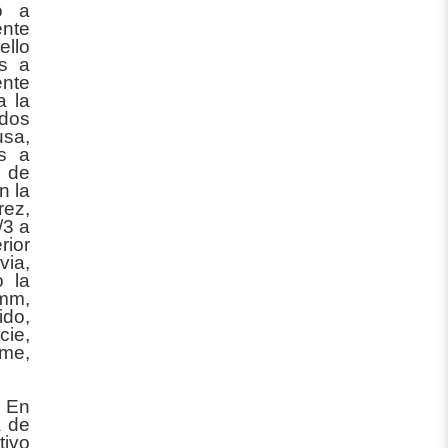
o a
ente
ello
as a
ente
a la
ados
usa,
os a
m de
n la
rez,
/3 a
rior
via,
o la
 mm,
ido,
cie,
rme,
 En
a de
tivo