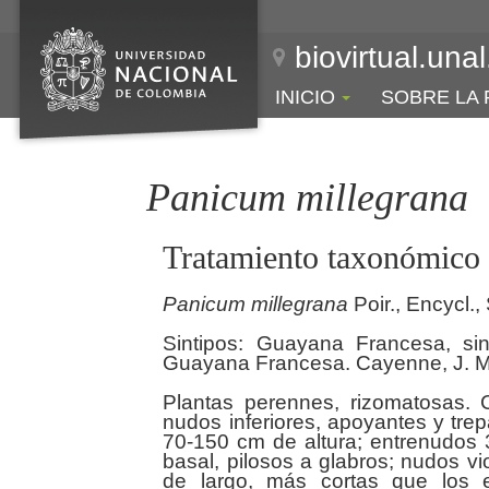
biovirtual.una
INICIO
SOBRE LA 
Panicum millegrana
Tratamiento taxonómico
Panicum
millegrana
Poir., Encycl.,
Sintipos: Guayana Francesa, sin
Guayana Francesa. Cayenne, J. Marti
Plantas perennes, rizomatosas. 
nudos inferiores, apoyantes y tre
70-150 cm de altura; entrenudos 3
basal, pilosos a glabros; nudos v
de largo, más cortas que los e