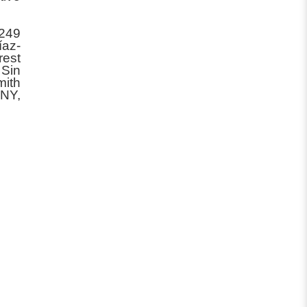
 249
íaz-
rest
 Sin
mith
 NY,