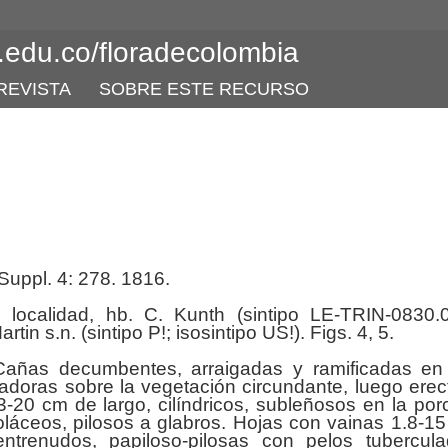
l.edu.co/floradecolombia
REVISTA
SOBRE ESTE RECURSO
 Suppl. 4: 278. 1816.
 localidad, hb. C. Kunth (sintipo LE-TRIN-0830.0
n s.n. (sintipo P!; isosintipo US!). Figs. 4, 5.
Cañas decumbentes, arraigadas y ramificadas en
padoras sobre la vegetación circundante, luego erec
-20 cm de largo, cilíndricos, subleñosos en la por
ioláceos, pilosos a glabros. Hojas con vainas 1.8-1
ntrenudos, papiloso-pilosas con pelos tubercul