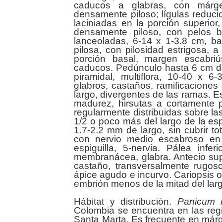
caducos a glabras, con márge
densamente piloso; lígulas reduc
laciniadas en la porción superior
densamente piloso, con pelos b
lanceoladas, 6-14 x 1-3.8 cm, b
pilosa, con pilosidad estrigosa, 
porción basal, margen escabriú
caducos. Pedúnculo hasta 6 cm de 
piramidal, multiflora, 10-40 x 6
glabros, castaños, ramificaciones
largo, divergentes de las ramas. E
madurez, hirsutas a cortamente 
regularmente distribuidas sobre la
1/2 o poco más del largo de la esp
1.7-2.2 mm de largo, sin cubrir to
con nervio medio escabroso en s
espiguilla, 5-nervia. Pálea infe
membranácea, glabra. Antecio supe
castaño, transversalmente rugoso
ápice agudo e incurvo. Cariopsis o
embrión menos de la mitad del larg
Hábitat y distribución.
Panicum
m
Colombia se encuentra en las reg
Santa Marta. Es frecuente en már