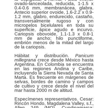
ovado-lanceolada, reducida, 1-1.5 x
0.4-0.6 mm, membranácea, glabra.
Antecio superior ovoide, 1.6-2.2 x 0.9-
1.2 mm, glabro, endurecido, castaño,
transversalmente rugoso y con
micropelos bicelulares en toda su
superficie, ápice agudo e incurvo.
Cariopsis obovoide, 1.1-1.3 x 0.8-1
mm de ancho; hilo punctiforme,
embrión menos de la mitad del largo
de la cariopsis.
Hábitat y distribución.
Panicum
millegrana
crece desde México hasta
Argentina. En Colombia se encuentra
en las regiones Andina y Caribe,
incluyendo la Sierra Nevada de Santa
Marta. Es frecuente en márgenes de
selvas, bordes de camino y campos
de cultivo y crece desde el nivel del
mar hasta 2000 m de altitud.
Especímenes representativos. Cesar:
Rincón Hondo, Magdalena Valley, s.f.,
Allen 249 (MO). Cundinamarca: