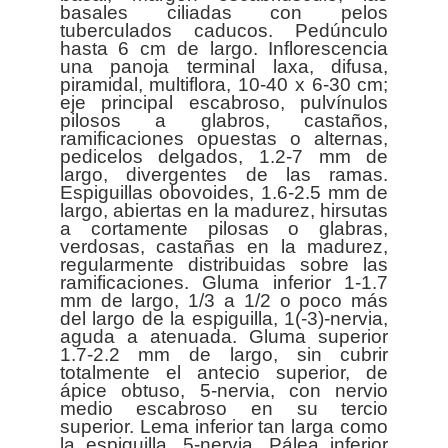
basales ciliadas con pelos
tuberculados caducos. Pedúnculo
hasta 6 cm de largo. Inflorescencia
una panoja terminal laxa, difusa,
piramidal, multiflora, 10-40 x 6-30 cm;
eje principal escabroso, pulvínulos
pilosos a glabros, castaños,
ramificaciones opuestas o alternas,
pedicelos delgados, 1.2-7 mm de
largo, divergentes de las ramas.
Espiguillas obovoides, 1.6-2.5 mm de
largo, abiertas en la madurez, hirsutas
a cortamente pilosas o glabras,
verdosas, castañas en la madurez,
regularmente distribuidas sobre las
ramificaciones. Gluma inferior 1-1.7
mm de largo, 1/3 a 1/2 o poco más
del largo de la espiguilla, 1(-3)-nervia,
aguda a atenuada. Gluma superior
1.7-2.2 mm de largo, sin cubrir
totalmente el antecio superior, de
ápice obtuso, 5-nervia, con nervio
medio escabroso en su tercio
superior. Lema inferior tan larga como
la espiguilla, 5-nervia. Pálea inferior