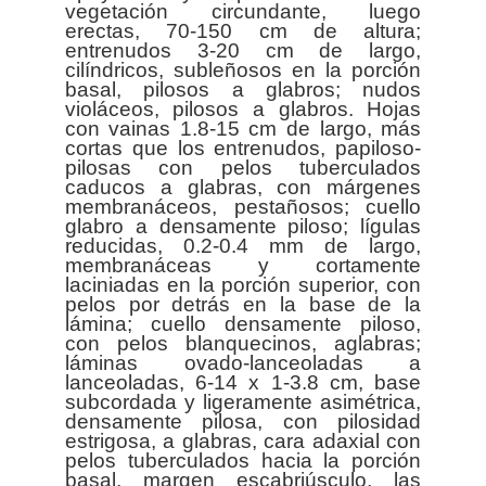
vegetación circundante, luego
erectas, 70-150 cm de altura;
entrenudos 3-20 cm de largo,
cilíndricos, subleñosos en la porción
basal, pilosos a glabros; nudos
violáceos, pilosos a glabros. Hojas
con vainas 1.8-15 cm de largo, más
cortas que los entrenudos, papiloso-
pilosas con pelos tuberculados
caducos a glabras, con márgenes
membranáceos, pestañosos; cuello
glabro a densamente piloso; lígulas
reducidas, 0.2-0.4 mm de largo,
membranáceas y cortamente
laciniadas en la porción superior, con
pelos por detrás en la base de la
lámina; cuello densamente piloso,
con pelos blanquecinos, aglabras;
láminas ovado-lanceoladas a
lanceoladas, 6-14 x 1-3.8 cm, base
subcordada y ligeramente asimétrica,
densamente pilosa, con pilosidad
estrigosa, a glabras, cara adaxial con
pelos tuberculados hacia la porción
basal, margen escabriúsculo, las