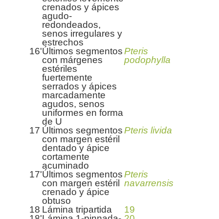
crenados y ápices
agudo-
redondeados,
senos irregulares y
estrechos
16'
Últimos segmentos
Pteris
con márgenes
podophylla
estériles
fuertemente
serrados y ápices
marcadamente
agudos, senos
uniformes en forma
de U
17
Últimos segmentos
Pteris livida
con margen estéril
dentado y ápice
cortamente
acuminado
17'
Últimos segmentos
Pteris
con margen estéril
navarrensis
crenado y ápice
obtuso
18
Lámina tripartida
19
18'
Lámina 1-pinnada-
20