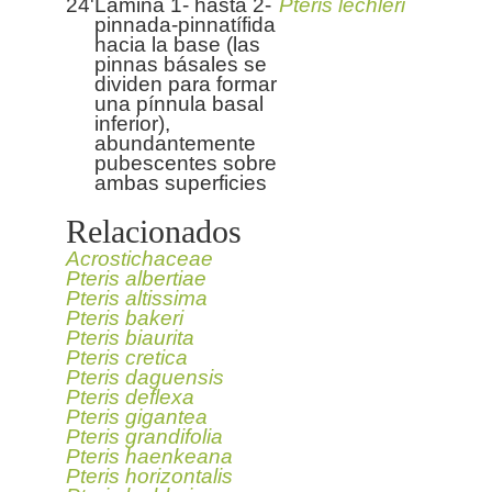
24'
Lámina 1- hasta 2-
Pteris lechleri
pinnada-pinnatífida
hacia la base (las
pinnas básales se
dividen para formar
una pínnula basal
inferior),
abundantemente
pubescentes sobre
ambas superficies
Relacionados
Acrostichaceae
Pteris albertiae
Pteris altissima
Pteris bakeri
Pteris biaurita
Pteris cretica
Pteris daguensis
Pteris deflexa
Pteris gigantea
Pteris grandifolia
Pteris haenkeana
Pteris horizontalis