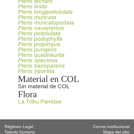
Pteris lechleri
Pteris livida
Pteris longipetiolulata
Pteris muricata
Pteris muricatopedata
Pteris navarrensis
Pteris petiolulata
Pteris podophylla
Pteris propinqua
Pteris pungens
Pteris quadriaurita
Pteris speciosa
Pteris transparens
Pteris tripartita
Material en COL
Sin material de COL
Flora
La Tribu Pteridae
Régimen Legal
Correo institucional
Talento humano
Mapa del sitio