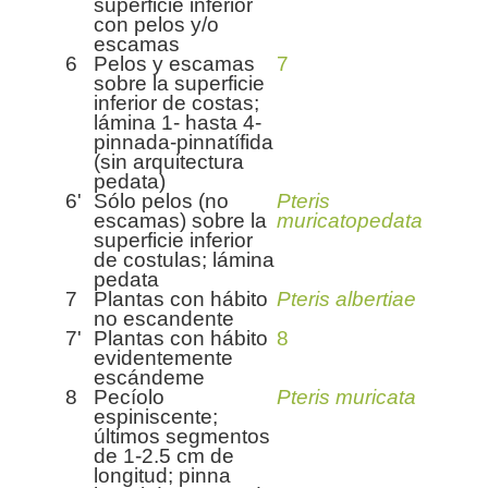
superficie inferior
con pelos y/o
escamas
6
Pelos y escamas
7
sobre la superficie
inferior de costas;
lámina 1- hasta 4-
pinnada-pinnatífida
(sin arquitectura
pedata)
6'
Sólo pelos (no
Pteris
escamas) sobre la
muricatopedata
superficie inferior
de costulas; lámina
pedata
7
Plantas con hábito
Pteris albertiae
no escandente
7'
Plantas con hábito
8
evidentemente
escándeme
8
Pecíolo
Pteris muricata
espiniscente;
últimos segmentos
de 1-2.5 cm de
longitud; pinna