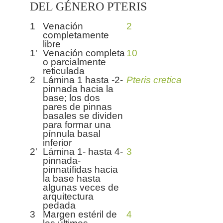
DEL GÉNERO PTERIS
1
Venación
2
completamente
libre
1'
Venación completa
10
o parcialmente
reticulada
2
Lámina 1 hasta -2-
Pteris cretica
pinnada hacia la
base; los dos
pares de pinnas
basales se dividen
para formar una
pínnula basal
inferior
2'
Lámina 1- hasta 4-
3
pinnada-
pinnatífidas hacia
la base hasta
algunas veces de
arquitectura
pedada
3
Margen estéril de
4