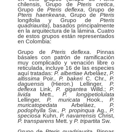
chilensis, Grupo de
Pteris
cretica
,
Grupo de
Pteris
deflexa
, Grupo de
Pteris
haenkeana
, Grupo de
Pteris
longifolia y Grupo de
Pteris
quadriaurita
), basados principalmente
en la arquitectura de la lámina. Cuatro
de estos grupos están representados
en Colombia:
Grupo de
Pteris
deflexa
. Pinnas
básales con patrón de ramificación
muy complicado y venación libre o
reticulada, incluye 16 de las especies
aquí tratadas:
P. albertiae
Arbeláez,
P.
altissima
Poir.,
P. bakeri
C. Chr.,
P.
daguensis
(Hieron.) Lellinger,
P.
deflexa
Link,
P. gigantea
Willd.;
P.
livida
Mett.,
P. longipetiolulata
Lellinger,
P. muricata
Hook.,
P.
muricatopedata
Arbeláez,
P.
podophylla
Sw.,
P. propinqua
Ag.,
P.
speciosa
Kuhn,
P. navarrensis
Christ,
P. transparens
Mett. y
P. tripartita
Sw.
Grupo de
Pteris
quadriaurita
. Pinnas