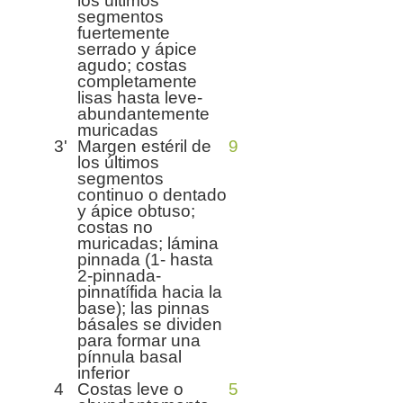
los últimos
segmentos
fuertemente
serrado y ápice
agudo; costas
completamente
lisas hasta leve-
abundantemente
muricadas
3'
Margen estéril de
9
los últimos
segmentos
continuo o dentado
y ápice obtuso;
costas no
muricadas; lámina
pinnada (1- hasta
2-pinnada-
pinnatífida hacia la
base); las pinnas
básales se dividen
para formar una
pínnula basal
inferior
4
Costas leve o
5