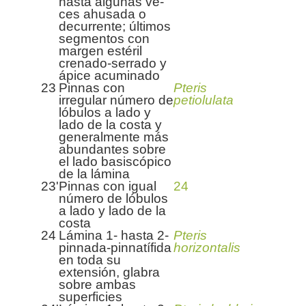
hasta algunas ve­
ces ahusada o
decurrente; últimos
segmentos con
margen estéril
crenado-serrado y
ápice acuminado
23
Pinnas con
Pteris
irregular número de
petiolulata
lóbulos a lado y
lado de la costa y
generalmente más
abundantes sobre
el lado basiscópico
de la lámina
23'
Pinnas con igual
24
número de lóbulos
a lado y lado de la
costa
24
Lámina 1- hasta 2-
Pteris
pinnada-pinnatífida
horizontalis
en toda su
extensión, glabra
sobre ambas
superficies