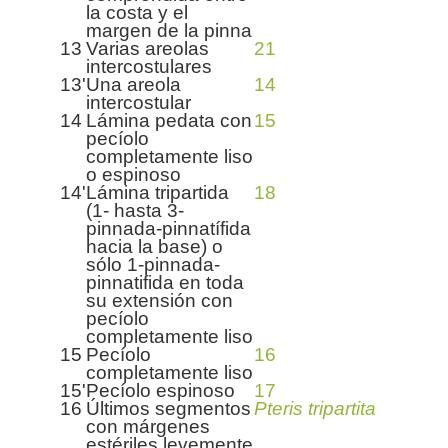
la costa y el
margen de la pinna
13
Varias areolas
21
intercostulares
13'
Una areola
14
intercostular
14
Lámina pedata con
15
pecíolo
completamente liso
o espinoso
14'
Lámina tripartida
18
(1- hasta 3-
pinnada-pinnatífida
hacia la base) o
sólo 1-pinnada-
pinnatifida en toda
su extensión con
pecíolo
completamente liso
15
Pecíolo
16
completamente liso
15'
Pecíolo espinoso
17
16
Últimos segmentos
Pteris tripartita
con márgenes
estériles levemente