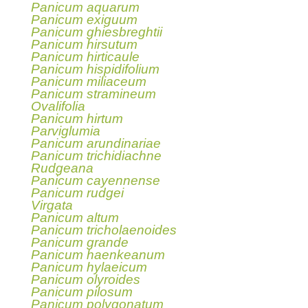
Panicum aquarum
Panicum exiguum
Panicum ghiesbreghtii
Panicum hirsutum
Panicum hirticaule
Panicum hispidifolium
Panicum miliaceum
Panicum stramineum
Ovalifolia
Panicum hirtum
Parviglumia
Panicum arundinariae
Panicum trichidiachne
Rudgeana
Panicum cayennense
Panicum rudgei
Virgata
Panicum altum
Panicum tricholaenoides
Panicum grande
Panicum haenkeanum
Panicum hylaeicum
Panicum olyroides
Panicum pilosum
Panicum polygonatum