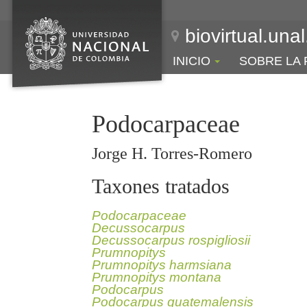
biovirtual.una
INICIO
SOBRE LA 
Podocarpaceae
Jorge H. Torres-Romero
Taxones tratados
Podocarpaceae
Decussocarpus
Decussocarpus rospigliosii
Prumnopitys
Prumnopitys harmsiana
Prumnopitys montana
Podocarpus
Podocarpus guatemalensis