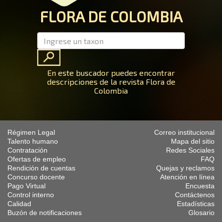
FLORA DE COLOMBIA
En este buscador puedes encontrar
descripciones de la revista Flora de
Colombia
Régimen Legal
Correo institucional
Talento humano
Mapa del sitio
Contratación
Redes Sociales
Ofertas de empleo
FAQ
Rendición de cuentas
Quejas y reclamos
Concurso docente
Atención en línea
Pago Virtual
Encuesta
Control interno
Contáctenos
Calidad
Estadísticas
Buzón de notificaciones
Glosario