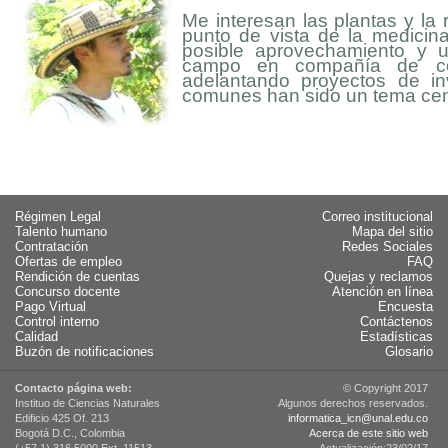
Me interesan las plantas y la
punto de vista de la medicina
posible aprovechamiento y u
campo en compañía de co
adelantando proyectos de in
comunes han sido un tema cent
Régimen Legal
Correo institucional
Talento humano
Mapa del sitio
Contratación
Redes Sociales
Ofertas de empleo
FAQ
Rendición de cuentas
Quejas y reclamos
Concurso docente
Atención en línea
Pago Virtual
Encuesta
Control interno
Contáctenos
Calidad
Estadísticas
Buzón de notificaciones
Glosario
Contacto página web:
© Copyright 2017
Instituo de Ciencias Naturales
Algunos derechos reservados.
Edificio 425 Of. 213
informatica_icn@unal.edu.co
Bogotá D.C., Colombia
Acerca de este sitio web