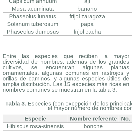
Capsicum annuum
ají
Musa acuminata
banano
Phaseolus lunatus
fríjol zaragoza
Solanum tuberosum
papa
Phaseolus dumosus
fríjol cacha
Entre las especies que reciben la mayor
diversidad de nombres, además de los grandes
cultivos, se encuentran algunas plantas
ornamentales, algunas comunes en rastrojos y
orillas de caminos, y algunas especies útiles de
amplia distribución. Las 15 especies más ricas en
nombres comunes se muestran en la tabla 3.
Tabla 3.
Especies (con excepción de los principal
el mayor número de nombres co
Especie
Nombre referente
No.
Hibiscus rosa-sinensis
bonche