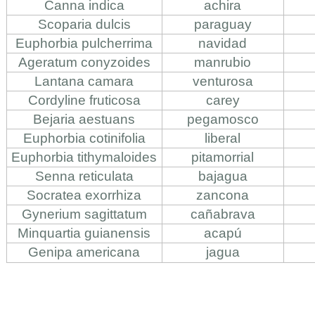
Canna indica
achira
Scoparia dulcis
paraguay
Euphorbia pulcherrima
navidad
Ageratum conyzoides
manrubio
Lantana camara
venturosa
Cordyline fruticosa
carey
Bejaria aestuans
pegamosco
Euphorbia cotinifolia
liberal
Euphorbia tithymaloides
pitamorrial
Senna reticulata
bajagua
Socratea exorrhiza
zancona
Gynerium sagittatum
cañabrava
Minquartia guianensis
acapú
Genipa americana
jagua