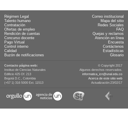
Régimen Legal
Correo institucional
Talento humano
Mapa del sitio
Contratación
Redes Sociales
Ofertas de empleo
FAQ
Rendición de cuentas
Quejas y reclamos
Concurso docente
Atención en línea
Pago Virtual
Encuesta
Control interno
Contáctenos
Calidad
Estadísticas
Buzón de notificaciones
Glosario
Contacto página web:
© Copyright 2017
Instituo de Ciencias Naturales
Algunos derechos reservados.
Edificio 425 Of. 213
informatica_icn@unal.edu.co
Bogotá D.C., Colombia
Acerca de este sitio web
(+57 1) 316 5000 Ext. 11513
Actualización:23/02/17