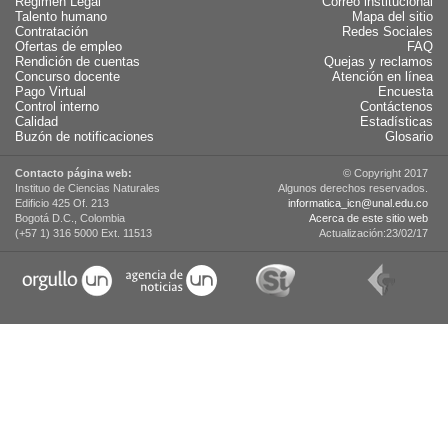
Régimen Legal
Correo institucional
Talento humano
Mapa del sitio
Contratación
Redes Sociales
Ofertas de empleo
FAQ
Rendición de cuentas
Quejas y reclamos
Concurso docente
Atención en línea
Pago Virtual
Encuesta
Control interno
Contáctenos
Calidad
Estadísticas
Buzón de notificaciones
Glosario
Contacto página web:
© Copyright 2017
Instituo de Ciencias Naturales
Algunos derechos reservados.
Edificio 425 Of. 213
informatica_icn@unal.edu.co
Bogotá D.C., Colombia
Acerca de este sitio web
(+57 1) 316 5000 Ext. 11513
Actualización:23/02/17