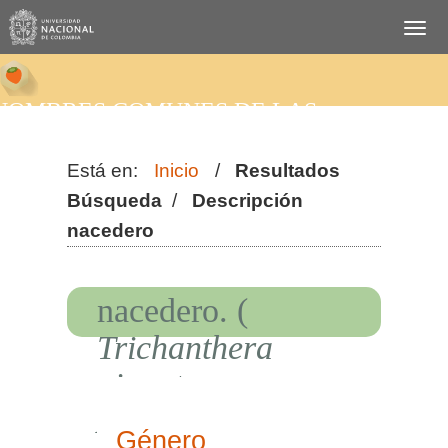
NOMBRES COMUNES DE LAS
PLANTAS DE COLOMBIA
Está en:
Inicio
/
Resultados
Búsqueda
/
Descripción
nacedero
nacedero. (
Trichanthera
gigantea -
Acantáceas
)
Género