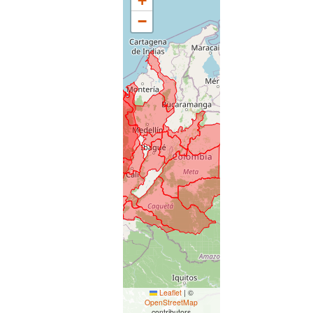
+
−
Leaflet
|
©
OpenStreetMap
contributors