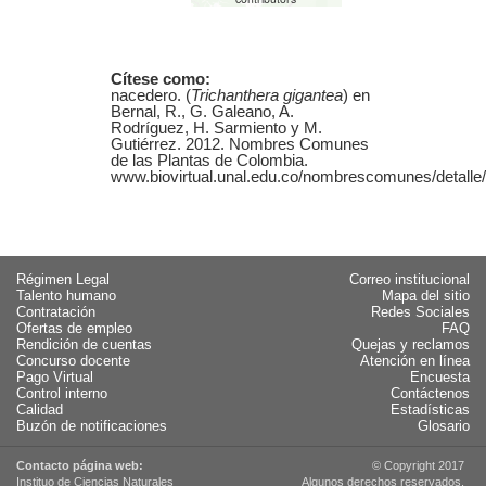
Cítese como:
nacedero. (
Trichanthera gigantea
) en
Bernal, R., G. Galeano, A.
Rodríguez, H. Sarmiento y M.
Gutiérrez. 2012. Nombres Comunes
de las Plantas de Colombia.
www.biovirtual.unal.edu.co/nombrescomunes/detalle/n
Régimen Legal
Correo institucional
Talento humano
Mapa del sitio
Contratación
Redes Sociales
Ofertas de empleo
FAQ
Rendición de cuentas
Quejas y reclamos
Concurso docente
Atención en línea
Pago Virtual
Encuesta
Control interno
Contáctenos
Calidad
Estadísticas
Buzón de notificaciones
Glosario
Contacto página web:
© Copyright 2017
Instituo de Ciencias Naturales
Algunos derechos reservados.