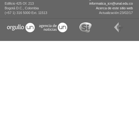
Edificio 425 Of. 213
informatica_icn@unal.edu.co
Bogotá D.C., Colombia
Acerca de este sitio web
(+57 1) 316 5000 Ext. 11513
Actualización:23/02/17