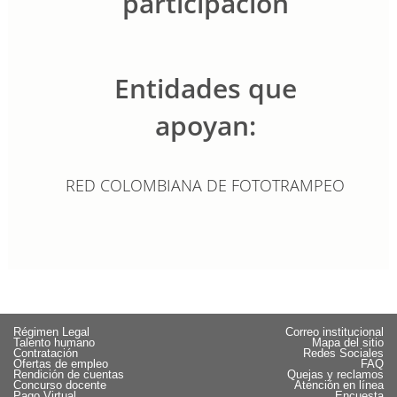
participación
Entidades que
apoyan:
RED COLOMBIANA DE FOTOTRAMPEO
Régimen Legal
Correo institucional
Talento humano
Mapa del sitio
Contratación
Redes Sociales
Ofertas de empleo
FAQ
Rendición de cuentas
Quejas y reclamos
Concurso docente
Atención en línea
Pago Virtual
Encuesta